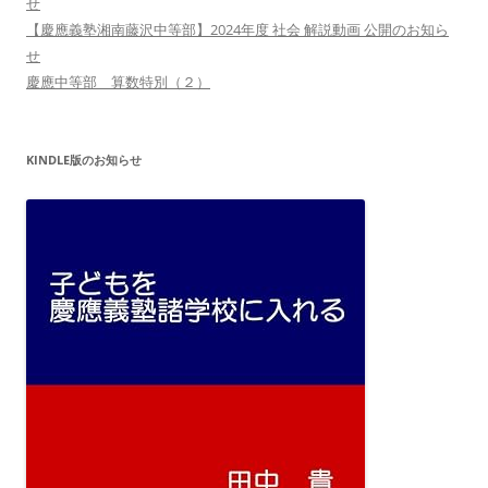
せ
【慶應義塾湘南藤沢中等部】2024年度 社会 解説動画 公開のお知ら
せ
慶應中等部 算数特別（２）
KINDLE版のお知らせ