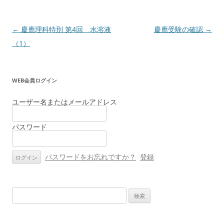
投
←
慶應理科特別 第4回 水溶液
慶應受験の確認
→
稿
（1）
ナ
ビ
WEB会員ログイン
ゲ
ー
ユーザー名またはメールアドレス
シ
パスワード
ョ
ン
パスワードをお忘れですか？
登録
検
索: