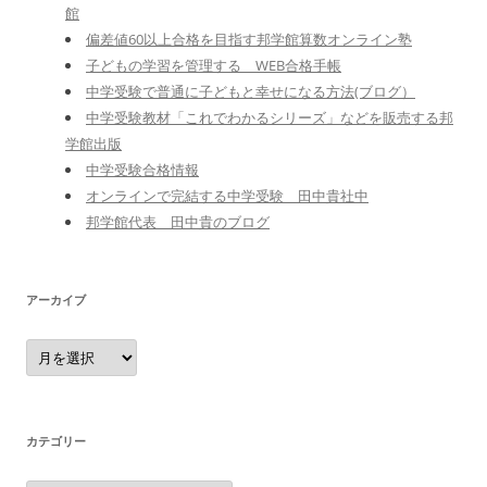
館
偏差値60以上合格を目指す邦学館算数オンライン塾
子どもの学習を管理する WEB合格手帳
中学受験で普通に子どもと幸せになる方法(ブログ）
中学受験教材「これでわかるシリーズ」などを販売する邦
学館出版
中学受験合格情報
オンラインで完結する中学受験 田中貴社中
邦学館代表 田中貴のブログ
アーカイブ
ア
ー
カ
イ
ブ
カテゴリー
カ