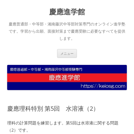
コ
ン
慶應進学館
テ
ン
ツ
へ
慶應普通部・中等部・湘南藤沢中等部対策専門のオンライン進学塾
ス
キ
です。学習から出願、面接対策まで慶應受験に必要なすべてを提供
ッ
します。
プ
メニュー
慶應理科特別 第5回 水溶液（2）
理科の計算問題を練習します。第5回は水溶液に関する問題
（2）です。