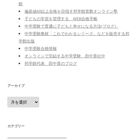
館
偏差値60以上合格を目指す邦学館算数オンライン塾
子どもの学習を管理する WEB合格手帳
中学受験で普通に子どもと幸せになる方法(ブログ）
中学受験教材「これでわかるシリーズ」などを販売する邦
学館出版
中学受験合格情報
オンラインで完結する中学受験 田中貴社中
邦学館代表 田中貴のブログ
アーカイブ
ア
ー
カ
イ
ブ
カテゴリー
カ