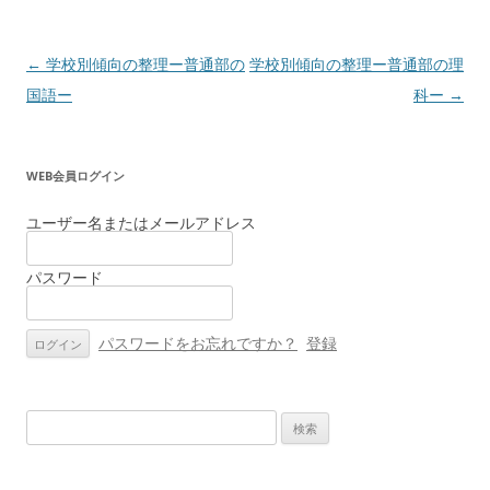
投
←
学校別傾向の整理ー普通部の
学校別傾向の整理ー普通部の理
稿
国語ー
科ー
→
ナ
ビ
WEB会員ログイン
ゲ
ー
ユーザー名またはメールアドレス
シ
パスワード
ョ
ン
パスワードをお忘れですか？
登録
検
索: