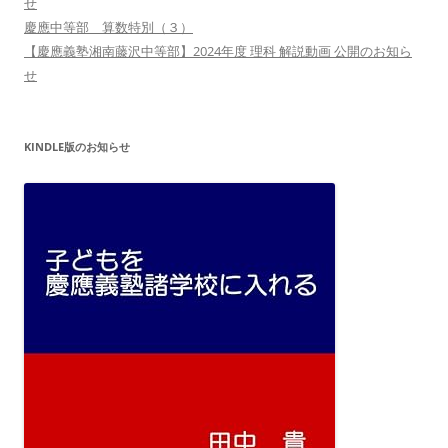
せ
慶應中等部 算数特別（３）
【慶應義塾湘南藤沢中等部】2024年度 理科 解説動画 公開のお知ら
せ
KINDLE版のお知らせ