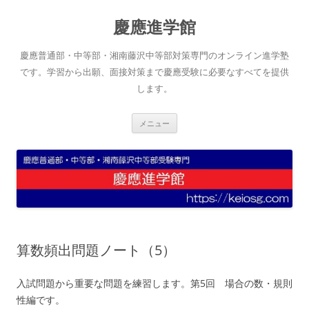
コ
ン
慶應進学館
テ
ン
ツ
へ
慶應普通部・中等部・湘南藤沢中等部対策専門のオンライン進学塾
ス
キ
です。学習から出願、面接対策まで慶應受験に必要なすべてを提供
ッ
します。
プ
メニュー
算数頻出問題ノート（5）
入試問題から重要な問題を練習します。第5回 場合の数・規則
性編です。