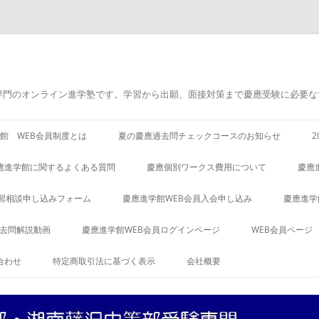
専門のオンライン進学塾です。学習から出願、面接対策まで慶應受験に必要な
館 WEB会員制度とは
夏の慶應過去問チェックコースのお知らせ
應進学館に関するよくある質問
慶應個別ワークス費用について
慶應
習相談申し込みフォーム
慶應進学館WEB会員入会申し込み
慶應進学
過去問解説動画
慶應進学館WEB会員ログインページ
WEB会員ページ
合わせ
特定商取引法に基づく表示
会社概要