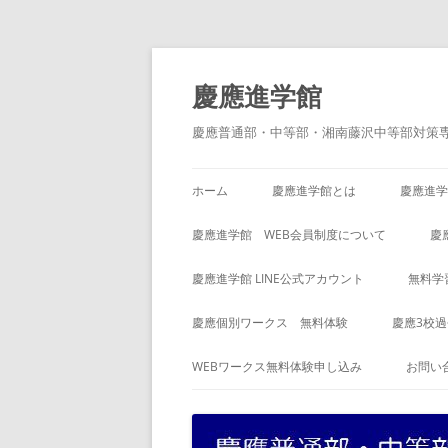
コ
ン
テ
慶應進学館
ン
ツ
へ
慶應普通部・中等部・湘南藤沢中等部対策
ス
キ
ッ
プ
ホーム
慶應進学館とは
慶應進学
慶應進学館 WEB会員制度について
慶
慶應進学館 LINE公式アカウント
無料学
慶應個別ワークス 無料体験
慶應3校
WEBワークス無料体験申し込み
お問い