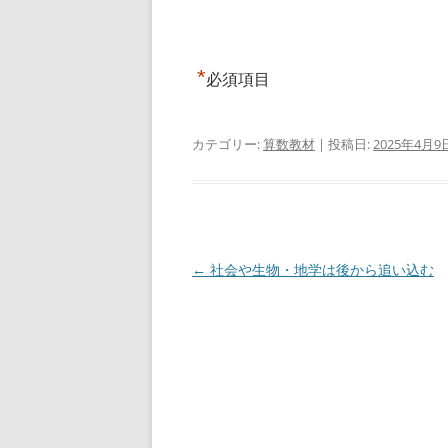
*
必須項目
カテゴリー:
算数教材
| 投稿日:
2025年4月9
投
←
社会や生物・地学は後から追い込む
稿
ナ
ビ
ゲ
ー
シ