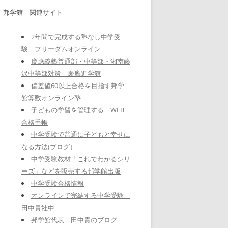
邦学館 関連サイト
2年間で完成する塾なし中学受
験 フリーダムオンライン
慶應義塾普通部・中等部・湘南藤
沢中等部対策 慶應進学館
偏差値60以上合格を目指す邦学
館算数オンライン塾
子どもの学習を管理する WEB
合格手帳
中学受験で普通に子どもと幸せに
なる方法(ブログ）
中学受験教材「これでわかるシリ
ーズ」などを販売する邦学館出版
中学受験合格情報
オンラインで完結する中学受験
田中貴社中
邦学館代表 田中貴のブログ