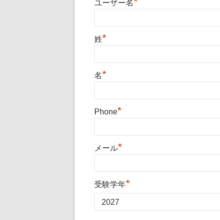
*
ユーザー名
*
姓
*
名
*
Phone
*
メール
*
受験学年