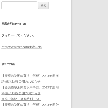
検
索:
慶應進学館TWITTER
フォローしてください。
https://twitter.com/infokeio
最近の投稿
【慶應義塾湘南藤沢中等部】2023年度 英
語 解説動画 公開のお知らせ
【慶應義塾湘南藤沢中等部】2023年度 理
科 解説動画 公開のお知らせ
慶應中等部 算数特別（5）
【慶應義塾湘南藤沢中等部】2023年度 社