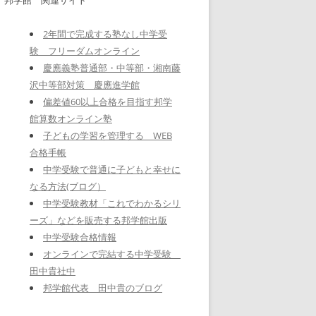
2年間で完成する塾なし中学受
験 フリーダムオンライン
慶應義塾普通部・中等部・湘南藤
沢中等部対策 慶應進学館
偏差値60以上合格を目指す邦学
館算数オンライン塾
子どもの学習を管理する WEB
合格手帳
中学受験で普通に子どもと幸せに
なる方法(ブログ）
中学受験教材「これでわかるシリ
ーズ」などを販売する邦学館出版
中学受験合格情報
オンラインで完結する中学受験
田中貴社中
邦学館代表 田中貴のブログ