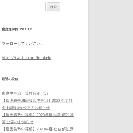
検
索:
慶應進学館TWITTER
フォローしてください。
https://twitter.com/infokeio
最近の投稿
慶應中等部 算数特別（5）
【慶應義塾湘南藤沢中等部】2023年度 社
会 解説動画 公開のお知らせ
【慶應義塾中等部】2023年度 理科 解説動
画 公開のお知らせ
【慶應義塾中等部】2023年度 社会 解説動