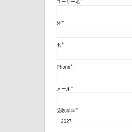
*
ユーザー名
*
姓
*
名
*
Phone
*
メール
*
受験学年