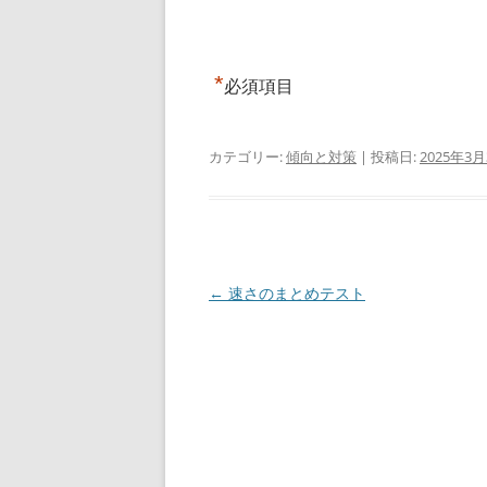
*
必須項目
カテゴリー:
傾向と対策
| 投稿日:
2025年3月
投
←
速さのまとめテスト
稿
ナ
ビ
ゲ
ー
シ