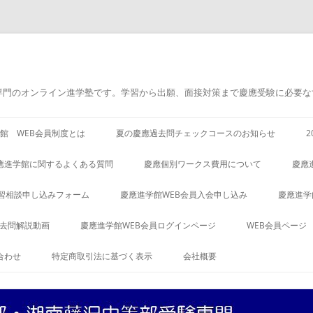
専門のオンライン進学塾です。学習から出願、面接対策まで慶應受験に必要な
館 WEB会員制度とは
夏の慶應過去問チェックコースのお知らせ
應進学館に関するよくある質問
慶應個別ワークス費用について
慶應
習相談申し込みフォーム
慶應進学館WEB会員入会申し込み
慶應進学
過去問解説動画
慶應進学館WEB会員ログインページ
WEB会員ページ
合わせ
特定商取引法に基づく表示
会社概要