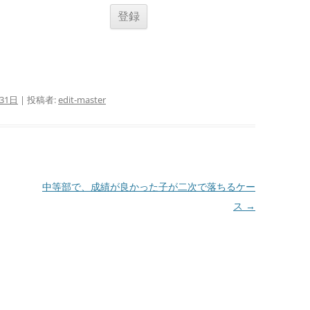
31日
|
投稿者:
edit-master
中等部で、成績が良かった子が二次で落ちるケー
ス
→