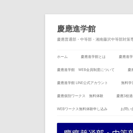
コ
ン
テ
慶應進学館
ン
ツ
へ
慶應普通部・中等部・湘南藤沢中等部対策
ス
キ
ッ
プ
ホーム
慶應進学館とは
慶應進学
慶應進学館 WEB会員制度について
慶
慶應進学館 LINE公式アカウント
無料学
慶應個別ワークス 無料体験
慶應3校
WEBワークス無料体験申し込み
お問い