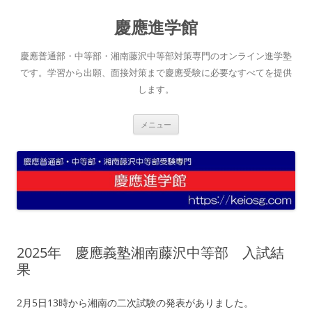
コ
ン
慶應進学館
テ
ン
ツ
へ
慶應普通部・中等部・湘南藤沢中等部対策専門のオンライン進学塾
ス
キ
です。学習から出願、面接対策まで慶應受験に必要なすべてを提供
ッ
します。
プ
メニュー
2025年 慶應義塾湘南藤沢中等部 入試結
果
2月5日13時から湘南の二次試験の発表がありました。