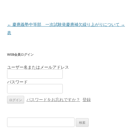
投
←
慶應義塾中等部 一次試験発
慶應補欠繰り上がりについて
→
稿
表
ナ
ビ
WEB会員ログイン
ゲ
ー
ユーザー名またはメールアドレス
シ
パスワード
ョ
ン
パスワードをお忘れですか？
登録
検
索: