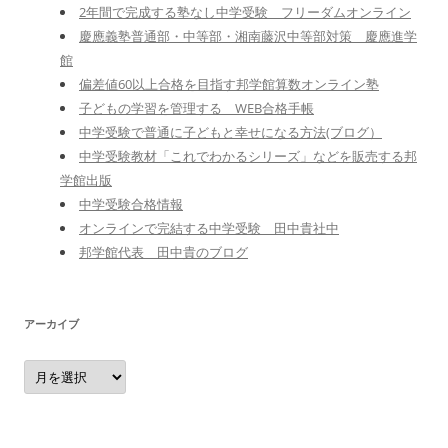
2年間で完成する塾なし中学受験 フリーダムオンライン
慶應義塾普通部・中等部・湘南藤沢中等部対策 慶應進学
館
偏差値60以上合格を目指す邦学館算数オンライン塾
子どもの学習を管理する WEB合格手帳
中学受験で普通に子どもと幸せになる方法(ブログ）
中学受験教材「これでわかるシリーズ」などを販売する邦
学館出版
中学受験合格情報
オンラインで完結する中学受験 田中貴社中
邦学館代表 田中貴のブログ
アーカイブ
ア
ー
カ
イ
ブ