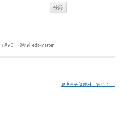
年1月9日
|
投稿者:
edit-master
慶應中等部理科 第11回
→