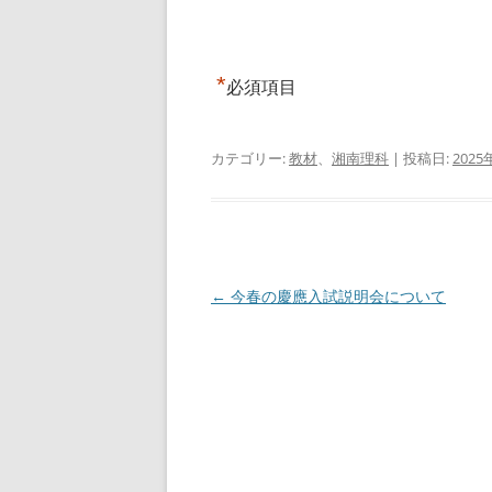
*
必須項目
カテゴリー:
教材
、
湘南理科
| 投稿日:
2025
投
←
今春の慶應入試説明会について
稿
ナ
ビ
ゲ
ー
シ