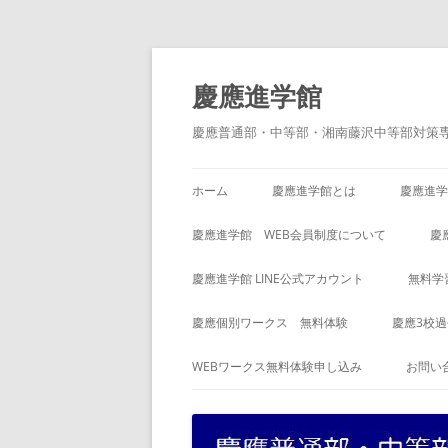
コ
ン
テ
慶應進学館
ン
ツ
へ
慶應普通部・中等部・湘南藤沢中等部対策
ス
キ
ッ
プ
ホーム
慶應進学館とは
慶應進学
慶應進学館 WEB会員制度について
慶
慶應進学館 LINE公式アカウント
無料学
慶應個別ワークス 無料体験
慶應3校
WEBワークス無料体験申し込み
お問い