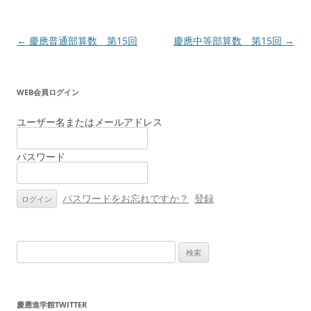
投
←
慶應普通部算数 第15回
慶應中等部算数 第15回
→
稿
ナ
WEB会員ログイン
ビ
ゲ
ユーザー名またはメールアドレス
ー
パスワード
シ
ョ
ン
パスワードをお忘れですか？
登録
検
索:
慶應進学館TWITTER