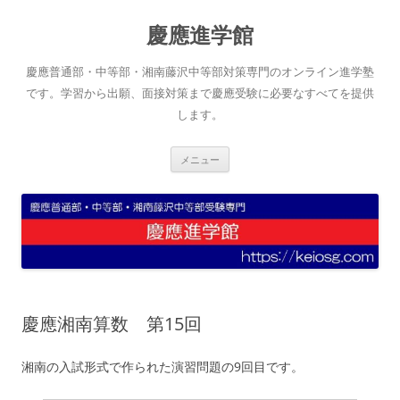
コ
ン
慶應進学館
テ
ン
ツ
へ
慶應普通部・中等部・湘南藤沢中等部対策専門のオンライン進学塾
ス
キ
です。学習から出願、面接対策まで慶應受験に必要なすべてを提供
ッ
します。
プ
メニュー
慶應湘南算数 第15回
湘南の入試形式で作られた演習問題の9回目です。