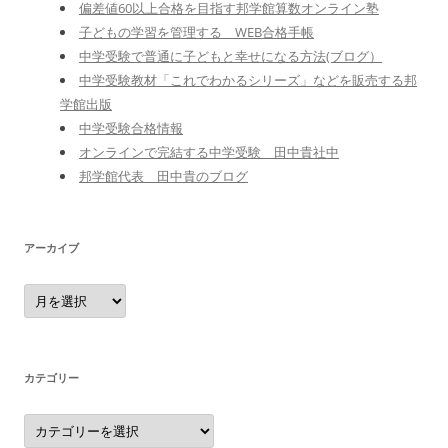
偏差値60以上合格を目指す邦学館算数オンライン塾
子どもの学習を管理する WEB合格手帳
中学受験で普通に子どもと幸せになる方法(ブログ）
中学受験教材「これでわかるシリーズ」などを販売する邦
学館出版
中学受験合格情報
オンラインで完結する中学受験 田中貴社中
邦学館代表 田中貴のブログ
アーカイブ
ア
ー
カ
イ
ブ
カテゴリー
カ
テ
ゴ