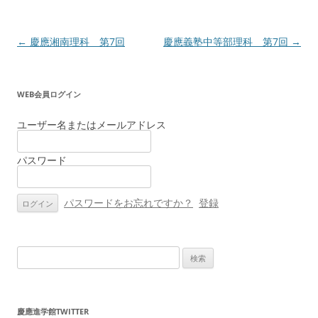
投
←
慶應湘南理科 第7回
慶應義塾中等部理科 第7回
→
稿
ナ
WEB会員ログイン
ビ
ゲ
ユーザー名またはメールアドレス
ー
パスワード
シ
ョ
ン
パスワードをお忘れですか？
登録
検
索:
慶應進学館TWITTER