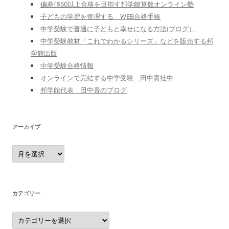
偏差値60以上合格を目指す邦学館算数オンライン塾
子どもの学習を管理する WEB合格手帳
中学受験で普通に子どもと幸せになる方法(ブログ）
中学受験教材「これでわかるシリーズ」などを販売する邦
学館出版
中学受験合格情報
オンラインで完結する中学受験 田中貴社中
邦学館代表 田中貴のブログ
アーカイブ
ア
ー
カ
イ
ブ
カテゴリー
カ
テ
ゴ