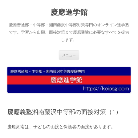
コ
ン
慶應進学館
テ
ン
ツ
へ
慶應普通部・中等部・湘南藤沢中等部対策専門のオンライン進学塾
ス
キ
です。学習から出願、面接対策まで慶應受験に必要なすべてを提供
ッ
します。
プ
メニュー
慶應義塾湘南藤沢中等部の面接対策（1）
慶應湘南は、子どもの面接と保護者の面接があります。