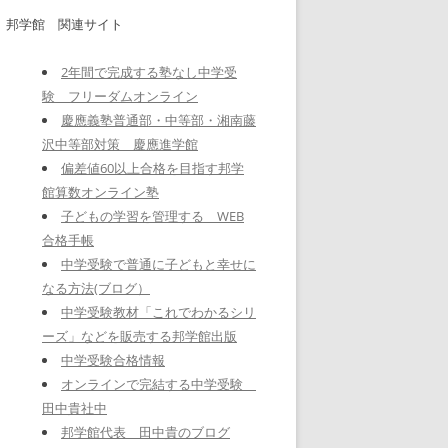
邦学館 関連サイト
2年間で完成する塾なし中学受
験 フリーダムオンライン
慶應義塾普通部・中等部・湘南藤
沢中等部対策 慶應進学館
偏差値60以上合格を目指す邦学
館算数オンライン塾
子どもの学習を管理する WEB
合格手帳
中学受験で普通に子どもと幸せに
なる方法(ブログ）
中学受験教材「これでわかるシリ
ーズ」などを販売する邦学館出版
中学受験合格情報
オンラインで完結する中学受験
田中貴社中
邦学館代表 田中貴のブログ