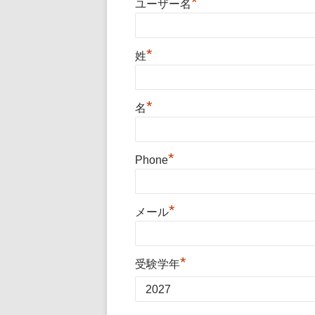
*
ユーザー名
*
姓
*
名
*
Phone
*
メール
*
受験学年