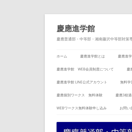
コ
ン
テ
慶應進学館
ン
ツ
へ
慶應普通部・中等部・湘南藤沢中等部対策
ス
キ
ッ
プ
ホーム
慶應進学館とは
慶應進学
慶應進学館 WEB会員制度について
慶
慶應進学館 LINE公式アカウント
無料学
慶應個別ワークス 無料体験
慶應3校
WEBワークス無料体験申し込み
お問い