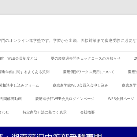
専門のオンライン進学塾です。学習から出願、面接対策まで慶應受験に必要な
館 WEB会員制度とは
夏の慶應過去問チェックコースのお知らせ
應進学館に関するよくある質問
慶應個別ワークス費用について
慶應
習相談申し込みフォーム
慶應進学館WEB会員入会申し込み
慶應進学
過去問解説動画
慶應進学館WEB会員ログインページ
WEB会員ページ
合わせ
特定商取引法に基づく表示
会社概要