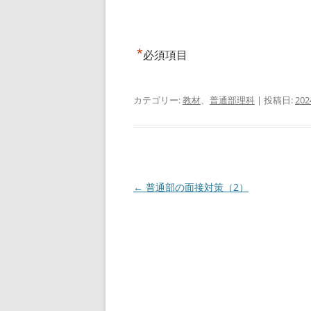
*
必須項目
カテゴリー:
教材
、
普通部理科
| 投稿日:
20
投
←
普通部の面接対策（2）
稿
ナ
ビ
ゲ
ー
シ