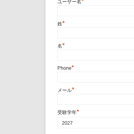
*
ユーザー名
*
姓
*
名
*
Phone
*
メール
*
受験学年