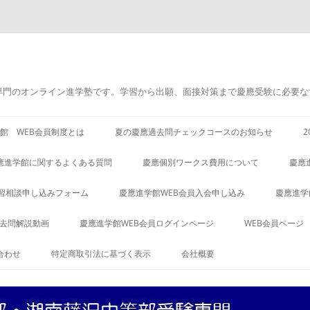
専門のオンライン進学塾です。学習から出願、面接対策まで慶應受験に必要な
館 WEB会員制度とは
夏の慶應過去問チェックコースのお知らせ
應進学館に関するよくある質問
慶應個別ワークス費用について
慶應
習相談申し込みフォーム
慶應進学館WEB会員入会申し込み
慶應進学
過去問解説動画
慶應進学館WEB会員ログインページ
WEB会員ページ
合わせ
特定商取引法に基づく表示
会社概要