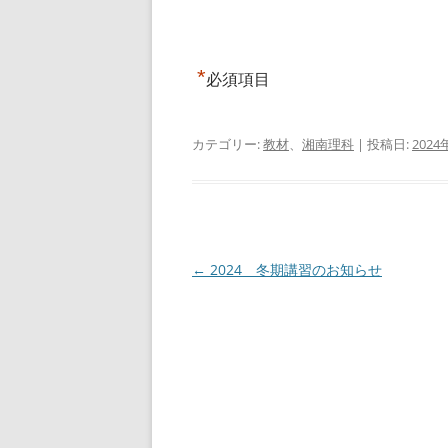
*
必須項目
カテゴリー:
教材
、
湘南理科
| 投稿日:
2024
投
←
2024 冬期講習のお知らせ
稿
ナ
ビ
ゲ
ー
シ