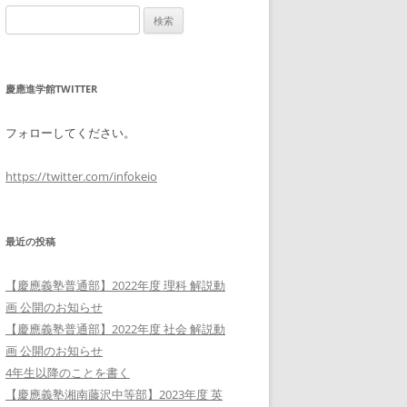
検
索:
慶應進学館TWITTER
フォローしてください。
https://twitter.com/infokeio
最近の投稿
【慶應義塾普通部】2022年度 理科 解説動
画 公開のお知らせ
【慶應義塾普通部】2022年度 社会 解説動
画 公開のお知らせ
4年生以降のことを書く
【慶應義塾湘南藤沢中等部】2023年度 英