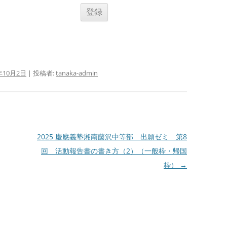
年10月2日
|
投稿者:
tanaka-admin
2025 慶應義塾湘南藤沢中等部 出願ゼミ 第8
回 活動報告書の書き方（2）（一般枠・帰国
枠）
→