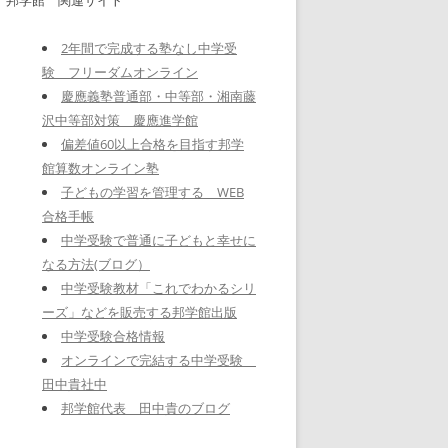
2年間で完成する塾なし中学受
験 フリーダムオンライン
慶應義塾普通部・中等部・湘南藤
沢中等部対策 慶應進学館
偏差値60以上合格を目指す邦学
館算数オンライン塾
子どもの学習を管理する WEB
合格手帳
中学受験で普通に子どもと幸せに
なる方法(ブログ）
中学受験教材「これでわかるシリ
ーズ」などを販売する邦学館出版
中学受験合格情報
オンラインで完結する中学受験
田中貴社中
邦学館代表 田中貴のブログ