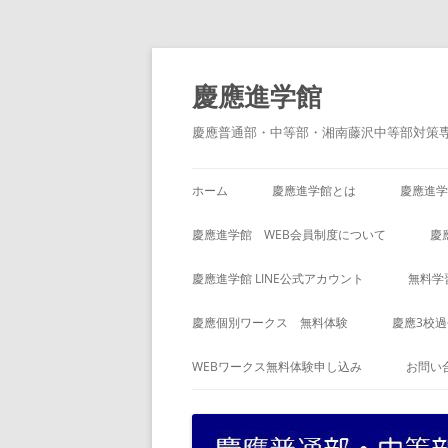
コ
ン
テ
慶應進学館
ン
ツ
へ
慶應普通部・中等部・湘南藤沢中等部対策
ス
キ
ッ
プ
ホーム
慶應進学館とは
慶應進学
慶應進学館 WEB会員制度について
慶
慶應進学館 LINE公式アカウント
無料学
慶應個別ワークス 無料体験
慶應3校
WEBワークス無料体験申し込み
お問い