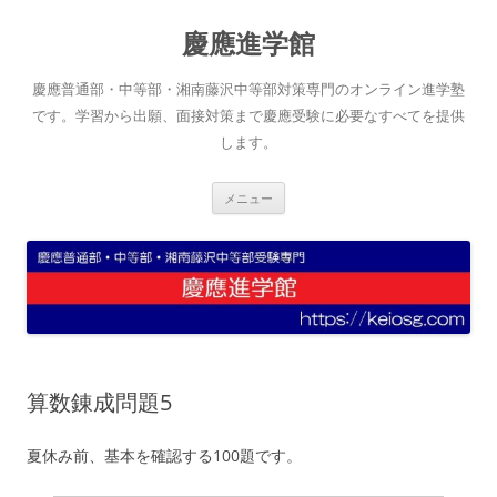
コ
ン
慶應進学館
テ
ン
ツ
へ
慶應普通部・中等部・湘南藤沢中等部対策専門のオンライン進学塾
ス
キ
です。学習から出願、面接対策まで慶應受験に必要なすべてを提供
ッ
します。
プ
メニュー
算数錬成問題5
夏休み前、基本を確認する100題です。