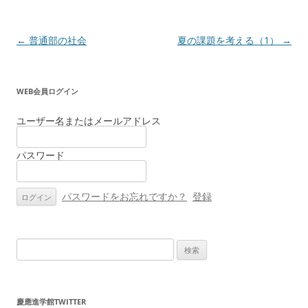
投
←
普通部の社会
夏の課題を考える（1）
→
稿
ナ
WEB会員ログイン
ビ
ゲ
ユーザー名またはメールアドレス
ー
パスワード
シ
ョ
ン
パスワードをお忘れですか？
登録
検
索:
慶應進学館TWITTER