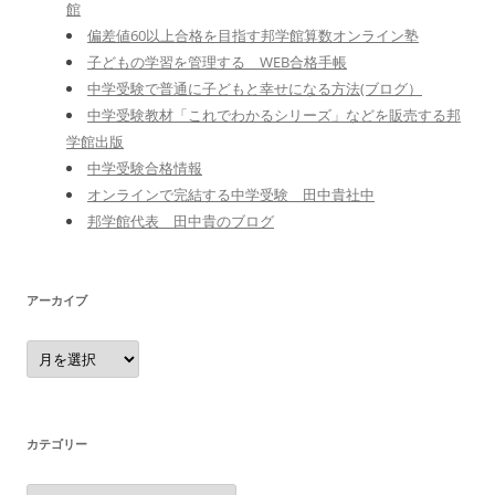
館
偏差値60以上合格を目指す邦学館算数オンライン塾
子どもの学習を管理する WEB合格手帳
中学受験で普通に子どもと幸せになる方法(ブログ）
中学受験教材「これでわかるシリーズ」などを販売する邦
学館出版
中学受験合格情報
オンラインで完結する中学受験 田中貴社中
邦学館代表 田中貴のブログ
アーカイブ
ア
ー
カ
イ
ブ
カテゴリー
カ