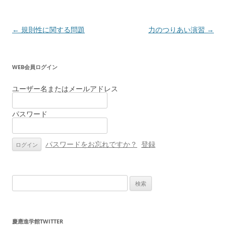
投
←
規則性に関する問題
力のつりあい演習
→
稿
ナ
WEB会員ログイン
ビ
ゲ
ユーザー名またはメールアドレス
ー
パスワード
シ
ョ
ン
パスワードをお忘れですか？
登録
検
索:
慶應進学館TWITTER