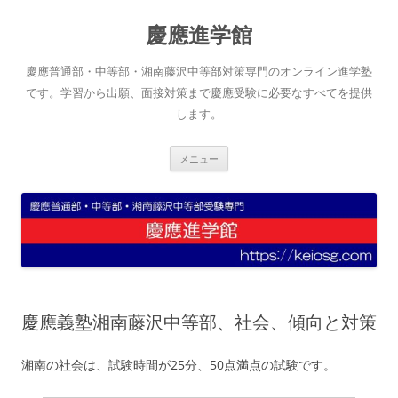
コ
ン
慶應進学館
テ
ン
ツ
へ
慶應普通部・中等部・湘南藤沢中等部対策専門のオンライン進学塾
ス
キ
です。学習から出願、面接対策まで慶應受験に必要なすべてを提供
ッ
します。
プ
メニュー
慶應義塾湘南藤沢中等部、社会、傾向と対策
湘南の社会は、試験時間が25分、50点満点の試験です。