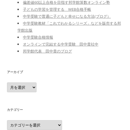
偏差値60以上合格を目指す邦学館算数オンライン塾
子どもの学習を管理する WEB合格手帳
中学受験で普通に子どもと幸せになる方法(ブログ）
中学受験教材「これでわかるシリーズ」などを販売する邦
学館出版
中学受験合格情報
オンラインで完結する中学受験 田中貴社中
邦学館代表 田中貴のブログ
アーカイブ
ア
ー
カ
イ
ブ
カテゴリー
カ
テ
ゴ