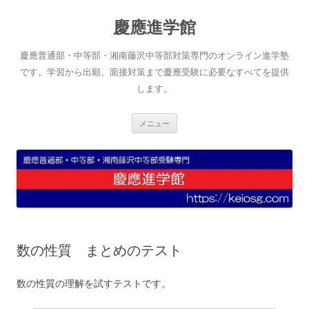
コ
ン
慶應進学館
テ
ン
ツ
へ
慶應普通部・中等部・湘南藤沢中等部対策専門のオンライン進学塾
ス
キ
です。学習から出願、面接対策まで慶應受験に必要なすべてを提供
ッ
します。
プ
メニュー
数の性質 まとめのテスト
数の性質の理解を試すテストです。