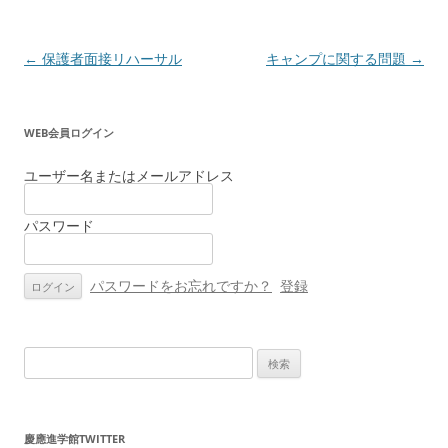
投
←
保護者面接リハーサル
キャンプに関する問題
→
稿
ナ
WEB会員ログイン
ビ
ゲ
ユーザー名またはメールアドレス
ー
パスワード
シ
ョ
ン
パスワードをお忘れですか？
登録
検
索:
慶應進学館TWITTER