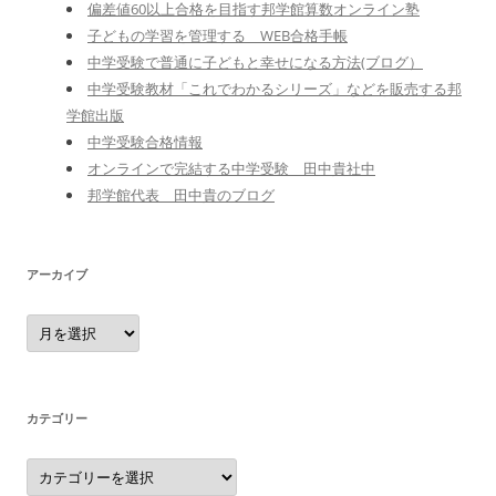
偏差値60以上合格を目指す邦学館算数オンライン塾
子どもの学習を管理する WEB合格手帳
中学受験で普通に子どもと幸せになる方法(ブログ）
中学受験教材「これでわかるシリーズ」などを販売する邦
学館出版
中学受験合格情報
オンラインで完結する中学受験 田中貴社中
邦学館代表 田中貴のブログ
アーカイブ
ア
ー
カ
イ
ブ
カテゴリー
カ
テ
ゴ