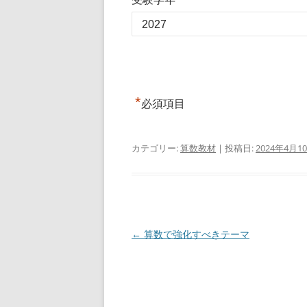
*
必須項目
カテゴリー:
算数教材
| 投稿日:
2024年4月1
投
←
算数で強化すべきテーマ
稿
ナ
ビ