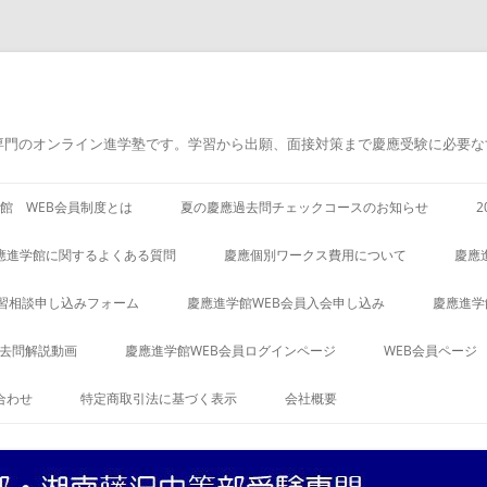
専門のオンライン進学塾です。学習から出願、面接対策まで慶應受験に必要な
館 WEB会員制度とは
夏の慶應過去問チェックコースのお知らせ
應進学館に関するよくある質問
慶應個別ワークス費用について
慶應
習相談申し込みフォーム
慶應進学館WEB会員入会申し込み
慶應進学
過去問解説動画
慶應進学館WEB会員ログインページ
WEB会員ページ
合わせ
特定商取引法に基づく表示
会社概要