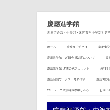
コ
ン
テ
慶應進学館
ン
ツ
へ
慶應普通部・中等部・湘南藤沢中等部対策
ス
キ
ッ
プ
ホーム
慶應進学館とは
慶應進学
慶應進学館 WEB会員制度について
慶
慶應進学館 LINE公式アカウント
無料学
慶應個別ワークス 無料体験
慶應3校
WEBワークス無料体験申し込み
お問い