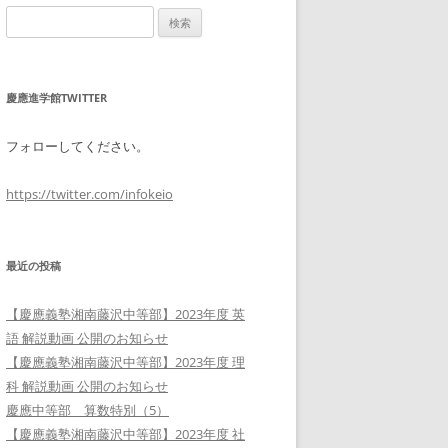
検
索:
慶應進学館TWITTER
フォローしてください。
https://twitter.com/infokeio
最近の投稿
【慶應義塾湘南藤沢中等部】2023年度 英
語 解説動画 公開のお知らせ
【慶應義塾湘南藤沢中等部】2023年度 理
科 解説動画 公開のお知らせ
慶應中等部 算数特別（5）
【慶應義塾湘南藤沢中等部】2023年度 社