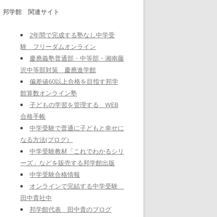
邦学館 関連サイト
2年間で完成する塾なし中学受
験 フリーダムオンライン
慶應義塾普通部・中等部・湘南藤
沢中等部対策 慶應進学館
偏差値60以上合格を目指す邦学
館算数オンライン塾
子どもの学習を管理する WEB
合格手帳
中学受験で普通に子どもと幸せに
なる方法(ブログ）
中学受験教材「これでわかるシリ
ーズ」などを販売する邦学館出版
中学受験合格情報
オンラインで完結する中学受験
田中貴社中
邦学館代表 田中貴のブログ