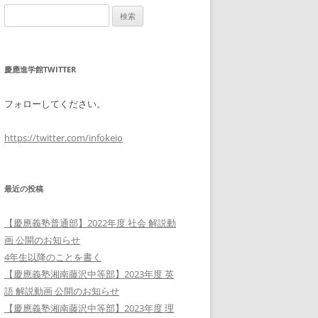
検
索:
慶應進学館TWITTER
フォローしてください。
https://twitter.com/infokeio
最近の投稿
【慶應義塾普通部】2022年度 社会 解説動
画 公開のお知らせ
4年生以降のことを書く
【慶應義塾湘南藤沢中等部】2023年度 英
語 解説動画 公開のお知らせ
【慶應義塾湘南藤沢中等部】2023年度 理