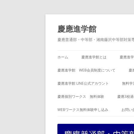
コ
ン
テ
慶應進学館
ン
ツ
へ
慶應普通部・中等部・湘南藤沢中等部対策
ス
キ
ッ
プ
ホーム
慶應進学館とは
慶應進学
慶應進学館 WEB会員制度について
慶
慶應進学館 LINE公式アカウント
無料学
慶應個別ワークス 無料体験
慶應3校
WEBワークス無料体験申し込み
お問い