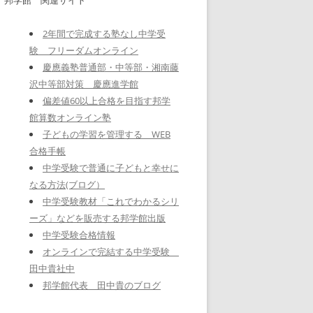
2年間で完成する塾なし中学受
験 フリーダムオンライン
慶應義塾普通部・中等部・湘南藤
沢中等部対策 慶應進学館
偏差値60以上合格を目指す邦学
館算数オンライン塾
子どもの学習を管理する WEB
合格手帳
中学受験で普通に子どもと幸せに
なる方法(ブログ）
中学受験教材「これでわかるシリ
ーズ」などを販売する邦学館出版
中学受験合格情報
オンラインで完結する中学受験
田中貴社中
邦学館代表 田中貴のブログ