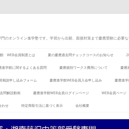
専門のオンライン進学塾です。学習から出願、面接対策まで慶應受験に必要な
館 WEB会員制度とは
夏の慶應過去問チェックコースのお知らせ
應進学館に関するよくある質問
慶應個別ワークス費用について
慶應
習相談申し込みフォーム
慶應進学館WEB会員入会申し込み
慶應進学
過去問解説動画
慶應進学館WEB会員ログインページ
WEB会員ページ
合わせ
特定商取引法に基づく表示
会社概要