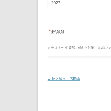
*
必須項目
カテゴリー:
中等部
、
傾向と対策
、
入試につ
投
←
比と速さ 応用編
稿
ナ
ビ
ゲ