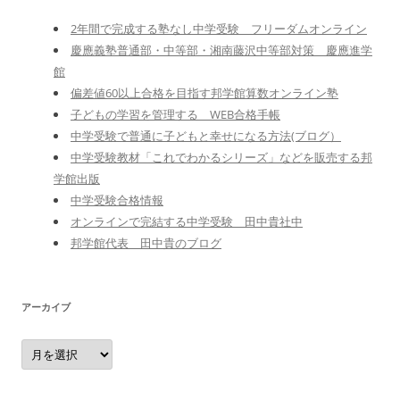
2年間で完成する塾なし中学受験 フリーダムオンライン
慶應義塾普通部・中等部・湘南藤沢中等部対策 慶應進学
館
偏差値60以上合格を目指す邦学館算数オンライン塾
子どもの学習を管理する WEB合格手帳
中学受験で普通に子どもと幸せになる方法(ブログ）
中学受験教材「これでわかるシリーズ」などを販売する邦
学館出版
中学受験合格情報
オンラインで完結する中学受験 田中貴社中
邦学館代表 田中貴のブログ
アーカイブ
ア
ー
カ
イ
ブ