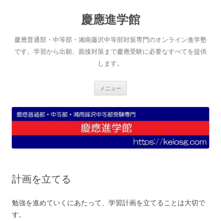
コ
ン
慶應進学館
テ
ン
ツ
へ
慶應普通部・中等部・湘南藤沢中等部対策専門のオンライン進学塾
ス
キ
です。学習から出願、面接対策まで慶應受験に必要なすべてを提供
ッ
します。
プ
メニュー
計画を立てる
勉強を進めていくにあたって、学習計画を立てることは大切で
す。