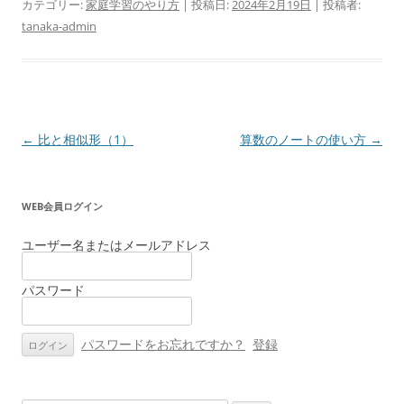
カテゴリー:
家庭学習のやり方
| 投稿日:
2024年2月19日
|
投稿者:
tanaka-admin
投
←
比と相似形（1）
算数のノートの使い方
→
稿
ナ
WEB会員ログイン
ビ
ゲ
ユーザー名またはメールアドレス
ー
パスワード
シ
ョ
ン
パスワードをお忘れですか？
登録