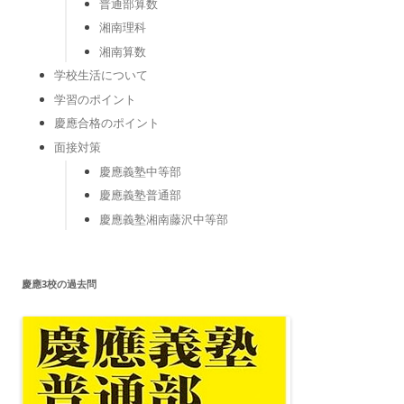
普通部算数
湘南理科
湘南算数
学校生活について
学習のポイント
慶應合格のポイント
面接対策
慶應義塾中等部
慶應義塾普通部
慶應義塾湘南藤沢中等部
慶應3校の過去問