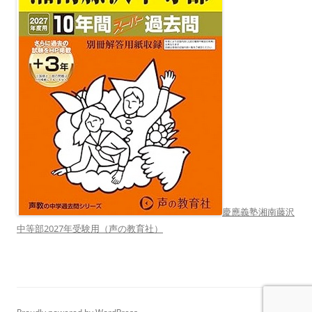
慶應義塾湘南藤沢
中等部2027年受験用（声の教育社）