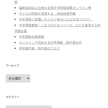
館
偏差値60以上合格を目指す邦学館算数オンライン塾
子どもの学習を管理する WEB合格手帳
中学受験で普通に子どもと幸せになる方法(ブログ）
中学受験教材「これでわかるシリーズ」などを販売する邦
学館出版
中学受験合格情報
オンラインで完結する中学受験 田中貴社中
邦学館代表 田中貴のブログ
アーカイブ
ア
ー
カ
イ
ブ
カテゴリー
カ