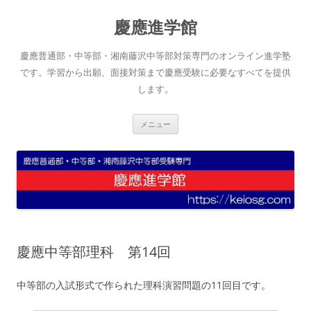
コ
ン
慶應進学館
テ
ン
ツ
へ
慶應普通部・中等部・湘南藤沢中等部対策専門のオンライン進学塾
ス
キ
です。学習から出願、面接対策まで慶應受験に必要なすべてを提供
ッ
します。
プ
メニュー
慶應中等部理科 第14回
中等部の入試形式で作られた理科演習問題の11回目です。