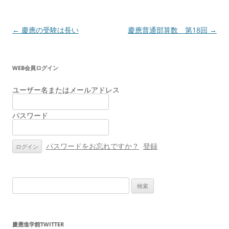
投
←
慶應の受験は長い
慶應普通部算数 第18回
→
稿
ナ
WEB会員ログイン
ビ
ゲ
ユーザー名またはメールアドレス
ー
パスワード
シ
ョ
ン
パスワードをお忘れですか？
登録
検
索:
慶應進学館TWITTER