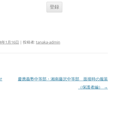
24年1月16日
|
投稿者:
tanaka-admin
せ
慶應義塾中等部・湘南藤沢中等部 面接時の服装
（保護者編）
→