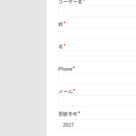
*
ユーザー名
*
姓
*
名
*
Phone
*
メール
*
受験学年