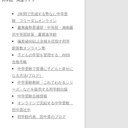
2年間で完成する塾なし中学受
験 フリーダムオンライン
慶應義塾普通部・中等部・湘南藤
沢中等部対策 慶應進学館
偏差値60以上合格を目指す邦学
館算数オンライン塾
子どもの学習を管理する WEB
合格手帳
中学受験で普通に子どもと幸せに
なる方法(ブログ）
中学受験教材「これでわかるシリ
ーズ」などを販売する邦学館出版
中学受験合格情報
オンラインで完結する中学受験
田中貴社中
邦学館代表 田中貴のブログ