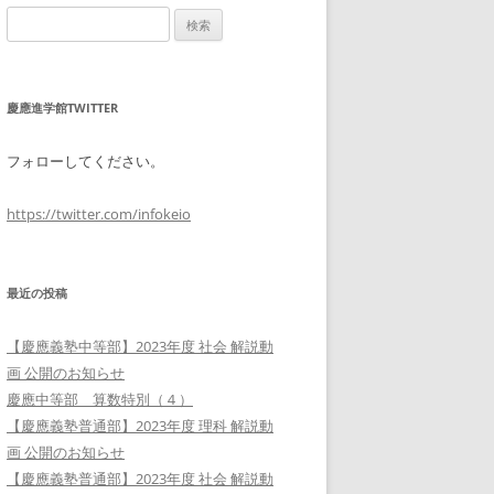
検
索:
慶應進学館TWITTER
フォローしてください。
https://twitter.com/infokeio
最近の投稿
【慶應義塾中等部】2023年度 社会 解説動
画 公開のお知らせ
慶應中等部 算数特別（４）
【慶應義塾普通部】2023年度 理科 解説動
画 公開のお知らせ
【慶應義塾普通部】2023年度 社会 解説動