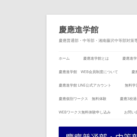
コ
ン
テ
慶應進学館
ン
ツ
へ
慶應普通部・中等部・湘南藤沢中等部対策
ス
キ
ッ
プ
ホーム
慶應進学館とは
慶應進学
慶應進学館 WEB会員制度について
慶
慶應進学館 LINE公式アカウント
無料学
慶應個別ワークス 無料体験
慶應3校
WEBワークス無料体験申し込み
お問い