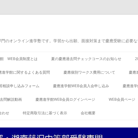
専門のオンライン進学塾です。学習から出願、面接対策まで慶應受験に必要な
館 WEB会員制度とは
夏の慶應過去問チェックコースのお知らせ
應進学館に関するよくある質問
慶應個別ワークス費用について
慶應
習相談申し込みフォーム
慶應進学館WEB会員入会申し込み
慶應進学
過去問解説動画
慶應進学館WEB会員ログインページ
WEB会員ページ
合わせ
特定商取引法に基づく表示
会社概要