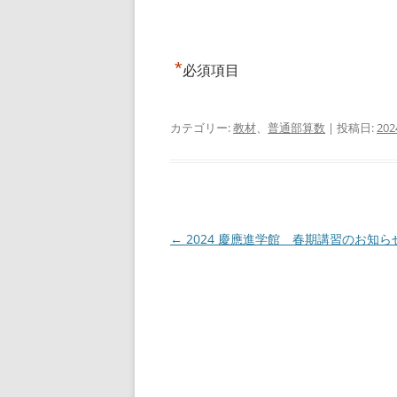
*
必須項目
カテゴリー:
教材
、
普通部算数
| 投稿日:
20
投
←
2024 慶應進学館 春期講習のお知ら
稿
ナ
ビ
ゲ
ー
シ