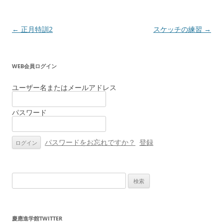
投
←
正月特訓2
スケッチの練習
→
稿
ナ
WEB会員ログイン
ビ
ゲ
ユーザー名またはメールアドレス
ー
パスワード
シ
ョ
ン
パスワードをお忘れですか？
登録
検
索:
慶應進学館TWITTER