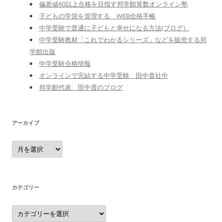
偏差値60以上合格を目指す邦学館算数オンライン塾
子どもの学習を管理する WEB合格手帳
中学受験で普通に子どもと幸せになる方法(ブログ）
中学受験教材「これでわかるシリーズ」などを販売する邦
学館出版
中学受験合格情報
オンラインで完結する中学受験 田中貴社中
邦学館代表 田中貴のブログ
アーカイブ
ア
ー
カ
イ
ブ
カテゴリー
カ
テ
ゴ