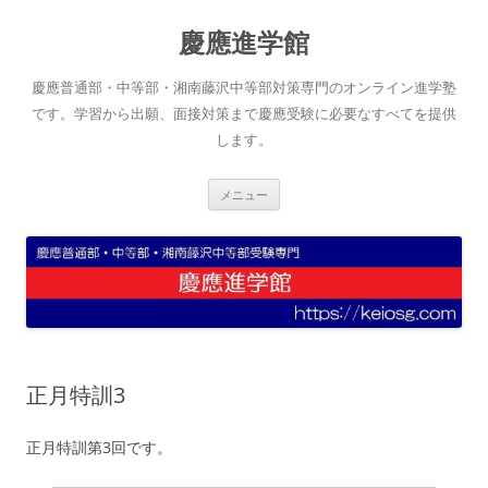
コ
ン
慶應進学館
テ
ン
ツ
へ
慶應普通部・中等部・湘南藤沢中等部対策専門のオンライン進学塾
ス
キ
です。学習から出願、面接対策まで慶應受験に必要なすべてを提供
ッ
します。
プ
メニュー
正月特訓3
正月特訓第3回です。