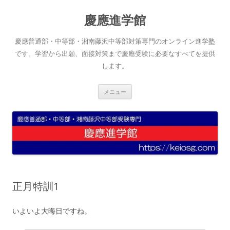
コ
ン
慶應進学館
テ
ン
ツ
へ
慶應普通部・中等部・湘南藤沢中等部対策専門のオンライン進学塾
ス
キ
です。学習から出願、面接対策まで慶應受験に必要なすべてを提供
ッ
します。
プ
メニュー
正月特訓1
いよいよ大晦日ですね。