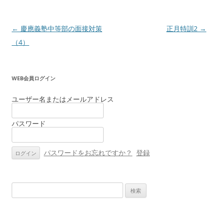
投
←
慶應義塾中等部の面接対策
正月特訓2
→
稿
（4）
ナ
ビ
WEB会員ログイン
ゲ
ー
ユーザー名またはメールアドレス
シ
パスワード
ョ
ン
パスワードをお忘れですか？
登録
検
索: