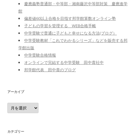
慶應義塾普通部・中等部・湘南藤沢中等部対策 慶應進学
館
偏差値60以上合格を目指す邦学館算数オンライン塾
子どもの学習を管理する WEB合格手帳
中学受験で普通に子どもと幸せになる方法(ブログ）
中学受験教材「これでわかるシリーズ」などを販売する邦
学館出版
中学受験合格情報
オンラインで完結する中学受験 田中貴社中
邦学館代表 田中貴のブログ
アーカイブ
ア
ー
カ
イ
ブ
カテゴリー