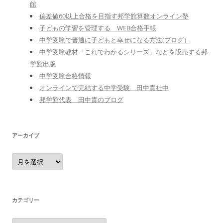
館
偏差値60以上合格を目指す邦学館算数オンライン塾
子どもの学習を管理する WEB合格手帳
中学受験で普通に子どもと幸せになる方法(ブログ）
中学受験教材「これでわかるシリーズ」などを販売する邦
学館出版
中学受験合格情報
オンラインで完結する中学受験 田中貴社中
邦学館代表 田中貴のブログ
アーカイブ
ア
ー
カ
イ
ブ
カテゴリー
カ