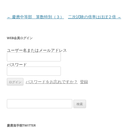
投
←
慶應中等部 算数特別（３）
二次試験の倍率はほぼ２倍
→
稿
ナ
WEB会員ログイン
ビ
ゲ
ユーザー名またはメールアドレス
ー
パスワード
シ
ョ
ン
パスワードをお忘れですか？
登録
検
索:
慶應進学館TWITTER