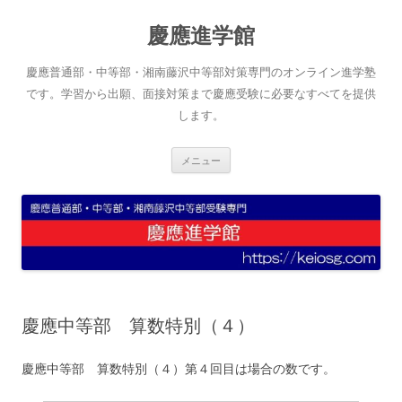
コ
ン
慶應進学館
テ
ン
ツ
へ
慶應普通部・中等部・湘南藤沢中等部対策専門のオンライン進学塾
ス
キ
です。学習から出願、面接対策まで慶應受験に必要なすべてを提供
ッ
します。
プ
メニュー
慶應中等部 算数特別（４）
慶應中等部 算数特別（４）第４回目は場合の数です。