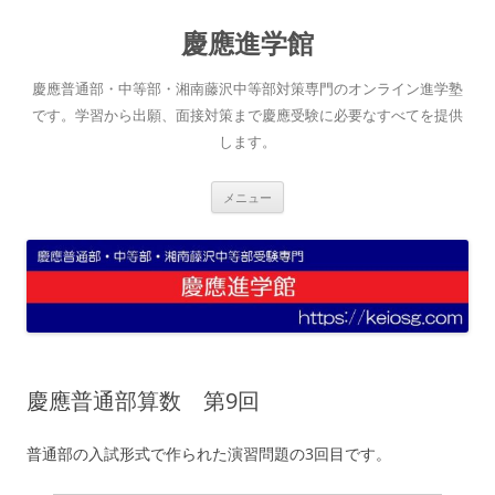
コ
ン
慶應進学館
テ
ン
ツ
へ
慶應普通部・中等部・湘南藤沢中等部対策専門のオンライン進学塾
ス
キ
です。学習から出願、面接対策まで慶應受験に必要なすべてを提供
ッ
します。
プ
メニュー
慶應普通部算数 第9回
普通部の入試形式で作られた演習問題の3回目です。