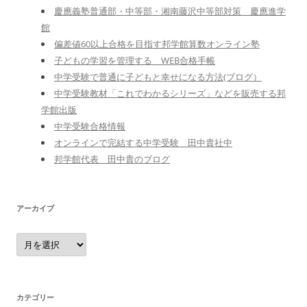
慶應義塾普通部・中等部・湘南藤沢中等部対策 慶應進学
館
偏差値60以上合格を目指す邦学館算数オンライン塾
子どもの学習を管理する WEB合格手帳
中学受験で普通に子どもと幸せになる方法(ブログ）
中学受験教材「これでわかるシリーズ」などを販売する邦
学館出版
中学受験合格情報
オンラインで完結する中学受験 田中貴社中
邦学館代表 田中貴のブログ
アーカイブ
ア
ー
カ
イ
ブ
カテゴリー