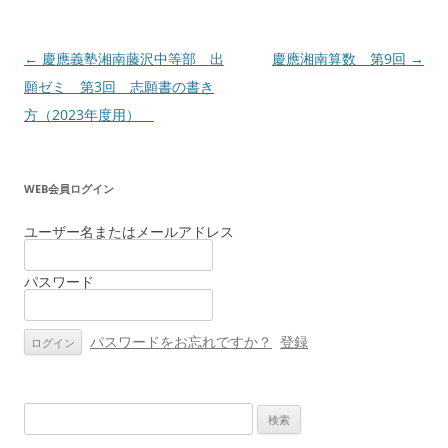
投
←
慶應義塾湘南藤沢中等部 出
慶應湘南算数 第9回
→
稿
願ゼミ 第3回 志願書の書き
ナ
方（2023年度用）
ビ
ゲ
WEB会員ログイン
ー
シ
ユーザー名またはメールアドレス
ョ
パスワード
ン
パスワードをお忘れですか？
登録
検
索: