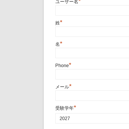
*
ユーザー名
*
姓
*
名
*
Phone
*
メール
*
受験学年