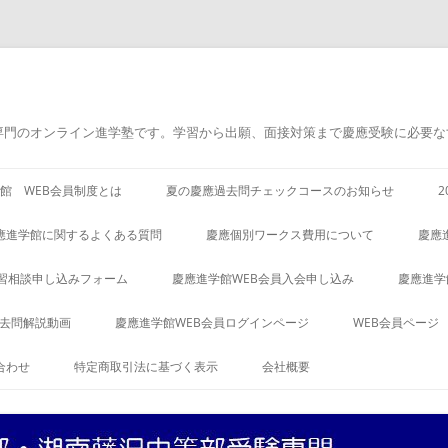
専門のオンライン進学塾です。学習から出願、面接対策まで慶應受験に必要な
館 WEB会員制度とは
夏の慶應過去問チェックコースのお知らせ
應進学館に関するよくある質問
慶應個別ワークス費用について
慶應
習相談申し込みフォーム
慶應進学館WEB会員入会申し込み
慶應進学
過去問解説動画
慶應進学館WEB会員ログインページ
WEB会員ページ
合わせ
特定商取引法に基づく表示
会社概要