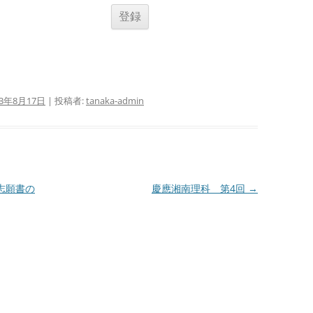
23年8月17日
|
投稿者:
tanaka-admin
志願書の
慶應湘南理科 第4回
→