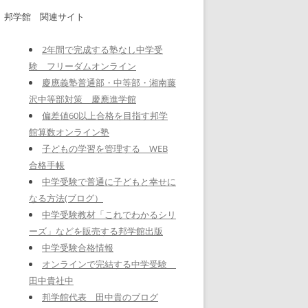
邦学館 関連サイト
2年間で完成する塾なし中学受
験 フリーダムオンライン
慶應義塾普通部・中等部・湘南藤
沢中等部対策 慶應進学館
偏差値60以上合格を目指す邦学
館算数オンライン塾
子どもの学習を管理する WEB
合格手帳
中学受験で普通に子どもと幸せに
なる方法(ブログ）
中学受験教材「これでわかるシリ
ーズ」などを販売する邦学館出版
中学受験合格情報
オンラインで完結する中学受験
田中貴社中
邦学館代表 田中貴のブログ