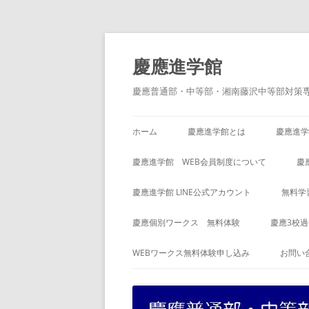
コ
ン
テ
慶應進学館
ン
ツ
へ
慶應普通部・中等部・湘南藤沢中等部対策
ス
キ
ッ
プ
ホーム
慶應進学館とは
慶應進学
慶應進学館 WEB会員制度について
慶
慶應進学館 LINE公式アカウント
無料学
慶應個別ワークス 無料体験
慶應3校
WEBワークス無料体験申し込み
お問い