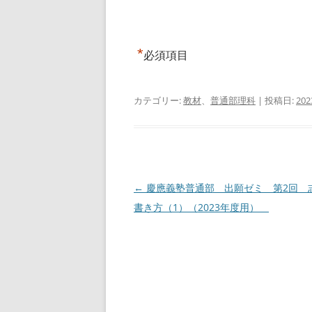
*
必須項目
カテゴリー:
教材
、
普通部理科
| 投稿日:
20
投
←
慶應義塾普通部 出願ゼミ 第2回 
稿
書き方（1）（2023年度用）
ナ
ビ
ゲ
ー
シ