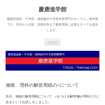
コ
ン
慶應進学館
テ
ン
ツ
へ
慶應普通部・中等部・湘南藤沢中等部対策専門のオンライン進学塾
ス
キ
です。学習から出願、面接対策まで慶應受験に必要なすべてを提供
ッ
します。
プ
メニュー
湘南、理科の解答用紙の○について
先日、湘南の解答用紙について、○をつける解答欄が理科だけに
あるというお話しをしました。