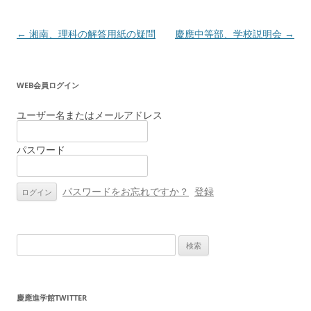
投
←
湘南、理科の解答用紙の疑問
慶應中等部、学校説明会
→
稿
ナ
WEB会員ログイン
ビ
ゲ
ユーザー名またはメールアドレス
ー
パスワード
シ
ョ
ン
パスワードをお忘れですか？
登録
検
索:
慶應進学館TWITTER