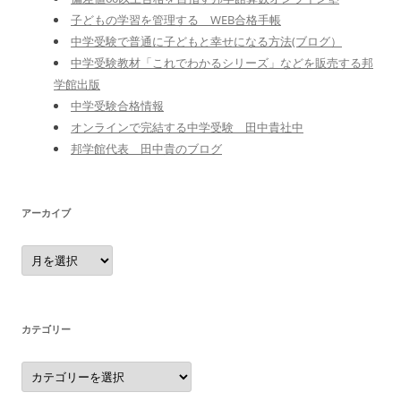
子どもの学習を管理する WEB合格手帳
中学受験で普通に子どもと幸せになる方法(ブログ）
中学受験教材「これでわかるシリーズ」などを販売する邦
学館出版
中学受験合格情報
オンラインで完結する中学受験 田中貴社中
邦学館代表 田中貴のブログ
アーカイブ
ア
ー
カ
イ
ブ
カテゴリー
カ
テ
ゴ