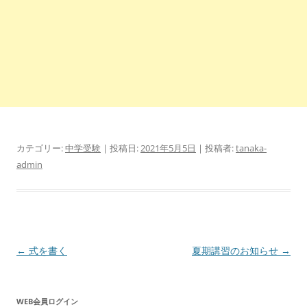
カテゴリー:
中学受験
| 投稿日:
2021年5月5日
|
投稿者:
tanaka-
admin
投
←
式を書く
夏期講習のお知らせ
→
稿
ナ
WEB会員ログイン