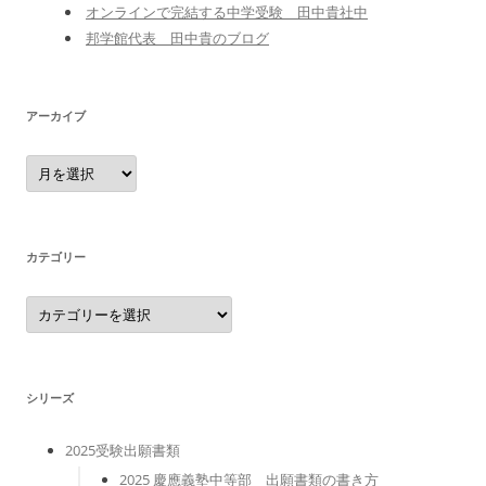
オンラインで完結する中学受験 田中貴社中
邦学館代表 田中貴のブログ
アーカイブ
ア
ー
カ
イ
ブ
カテゴリー
カ
テ
ゴ
リ
ー
シリーズ
2025受験出願書類
2025 慶應義塾中等部 出願書類の書き方