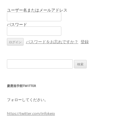
ビ
ゲ
ユーザー名またはメールアドレス
ー
パスワード
シ
ョ
ン
パスワードをお忘れですか？
登録
検
索:
慶應進学館TWITTER
フォローしてください。
https://twitter.com/infokeio