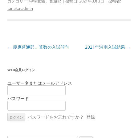
カテゴリー:
中学受験
、
普通部
| 投稿日:
2021年3月3日
|
投稿者:
tanaka-admin
投
←
慶應普通部、算数の入試傾向
2021年湘南入試結果
→
稿
ナ
WEB会員ログイン
ビ
ゲ
ユーザー名またはメールアドレス
ー
パスワード
シ
ョ
ン
パスワードをお忘れですか？
登録