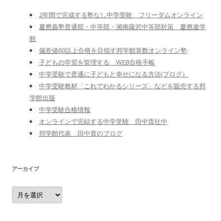
2年間で完成する塾なし中学受験 フリーダムオンライン
慶應義塾普通部・中等部・湘南藤沢中等部対策 慶應進学
館
偏差値60以上合格を目指す邦学館算数オンライン塾
子どもの学習を管理する WEB合格手帳
中学受験で普通に子どもと幸せになる方法(ブログ）
中学受験教材「これでわかるシリーズ」などを販売する邦
学館出版
中学受験合格情報
オンラインで完結する中学受験 田中貴社中
邦学館代表 田中貴のブログ
アーカイブ
ア
ー
カ
イ
ブ