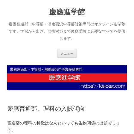
コ
ン
慶應進学館
テ
ン
ツ
へ
慶應普通部・中等部・湘南藤沢中等部対策専門のオンライン進学塾
ス
キ
です。学習から出願、面接対策まで慶應受験に必要なすべてを提供
ッ
します。
プ
メニュー
慶應普通部、理科の入試傾向
普通部の理科の特徴はなんといっても生物関係の出題でしょ
う。