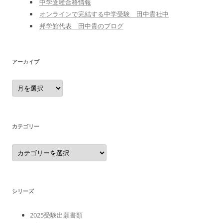
中学受験合格情報
オンラインで完結する中学受験 田中貴社中
邦学館代表 田中貴のブログ
アーカイブ
ア
ー
カ
イ
ブ
カテゴリー
カ
テ
ゴ
リ
ー
シリーズ
2025受験出願書類