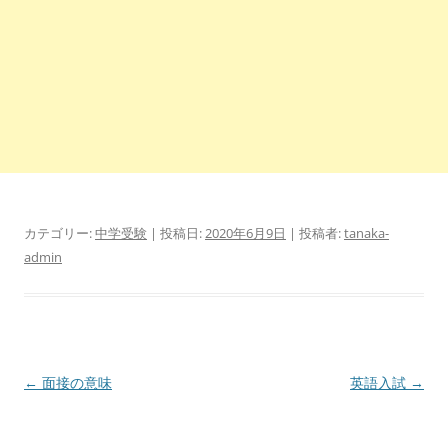
カテゴリー:
中学受験
| 投稿日:
2020年6月9日
|
投稿者:
tanaka-
admin
投
←
面接の意味
英語入試
→
稿
ナ