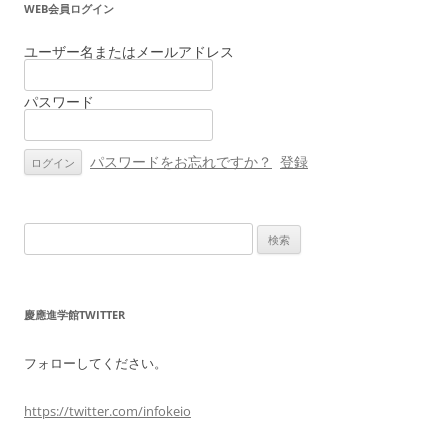
WEB会員ログイン
ビ
ゲ
ユーザー名またはメールアドレス
ー
パスワード
シ
ョ
ン
パスワードをお忘れですか？
登録
検
索:
慶應進学館TWITTER
フォローしてください。
https://twitter.com/infokeio