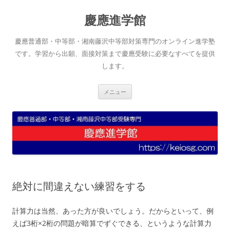
コ
ン
慶應進学館
テ
ン
ツ
へ
慶應普通部・中等部・湘南藤沢中等部対策専門のオンライン進学塾
ス
キ
です。学習から出願、面接対策まで慶應受験に必要なすべてを提供
ッ
します。
プ
メニュー
絶対に間違えない練習をする
計算力は当然、あった方が良いでしょう。だからといって、例
えば3桁×2桁の問題が暗算でずぐできる、というような計算力