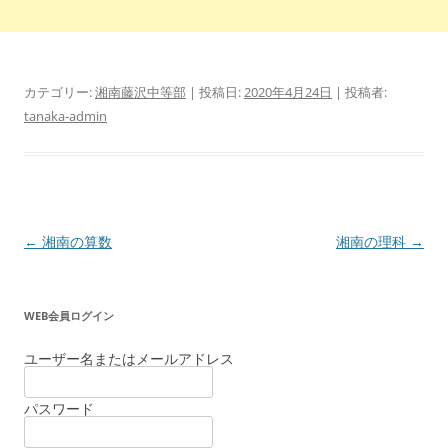
カテゴリー:
湘南藤沢中等部
| 投稿日:
2020年4月24日
|
投稿者:
tanaka-admin
投
←
湘南の算数
湘南の理科
→
稿
ナ
WEB会員ログイン
ビ
ゲ
ユーザー名またはメールアドレス
ー
パスワード
シ
ョ