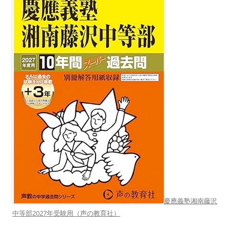
慶應義塾湘南藤沢
中等部2027年受験用（声の教育社）