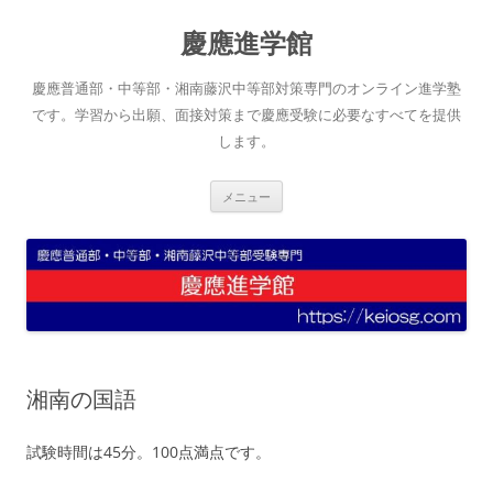
コ
ン
慶應進学館
テ
ン
ツ
へ
慶應普通部・中等部・湘南藤沢中等部対策専門のオンライン進学塾
ス
キ
です。学習から出願、面接対策まで慶應受験に必要なすべてを提供
ッ
します。
プ
メニュー
湘南の国語
試験時間は45分。100点満点です。