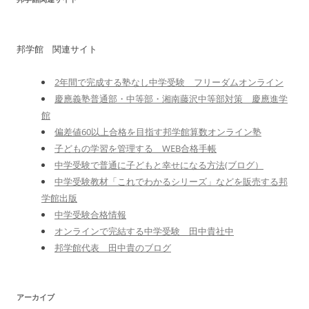
邦学館 関連サイト
2年間で完成する塾なし中学受験 フリーダムオンライン
慶應義塾普通部・中等部・湘南藤沢中等部対策 慶應進学
館
偏差値60以上合格を目指す邦学館算数オンライン塾
子どもの学習を管理する WEB合格手帳
中学受験で普通に子どもと幸せになる方法(ブログ）
中学受験教材「これでわかるシリーズ」などを販売する邦
学館出版
中学受験合格情報
オンラインで完結する中学受験 田中貴社中
邦学館代表 田中貴のブログ
アーカイブ