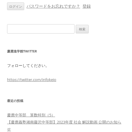
ン
パスワードをお忘れですか？
登録
検
索:
慶應進学館TWITTER
フォローしてください。
https://twitter.com/infokeio
最近の投稿
慶應中等部 算数特別（5）
【慶應義塾湘南藤沢中等部】2023年度 社会 解説動画 公開のお知ら
せ