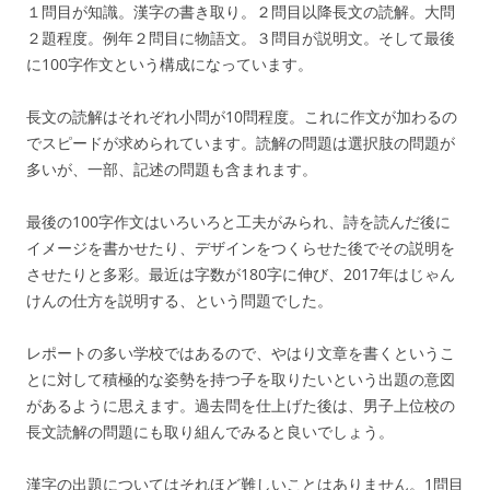
１問目が知識。漢字の書き取り。２問目以降長文の読解。大問
２題程度。例年２問目に物語文。３問目が説明文。そして最後
に100字作文という構成になっています。
長文の読解はそれぞれ小問が10問程度。これに作文が加わるの
でスピードが求められています。読解の問題は選択肢の問題が
多いが、一部、記述の問題も含まれます。
最後の100字作文はいろいろと工夫がみられ、詩を読んだ後に
イメージを書かせたり、デザインをつくらせた後でその説明を
させたりと多彩。最近は字数が180字に伸び、2017年はじゃん
けんの仕方を説明する、という問題でした。
レポートの多い学校ではあるので、やはり文章を書くというこ
とに対して積極的な姿勢を持つ子を取りたいという出題の意図
があるように思えます。過去問を仕上げた後は、男子上位校の
長文読解の問題にも取り組んでみると良いでしょう。
漢字の出題についてはそれほど難しいことはありません。1問目