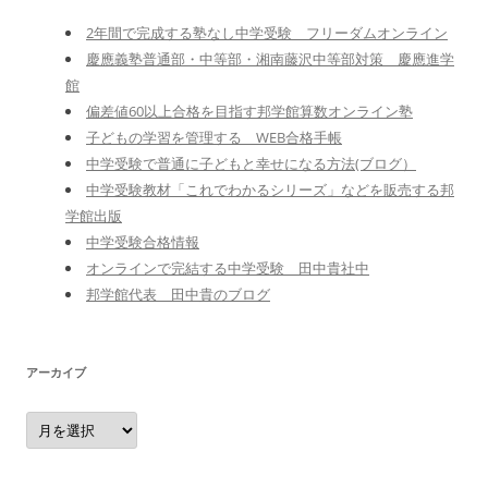
2年間で完成する塾なし中学受験 フリーダムオンライン
慶應義塾普通部・中等部・湘南藤沢中等部対策 慶應進学
館
偏差値60以上合格を目指す邦学館算数オンライン塾
子どもの学習を管理する WEB合格手帳
中学受験で普通に子どもと幸せになる方法(ブログ）
中学受験教材「これでわかるシリーズ」などを販売する邦
学館出版
中学受験合格情報
オンラインで完結する中学受験 田中貴社中
邦学館代表 田中貴のブログ
アーカイブ
ア
ー
カ
イ
ブ