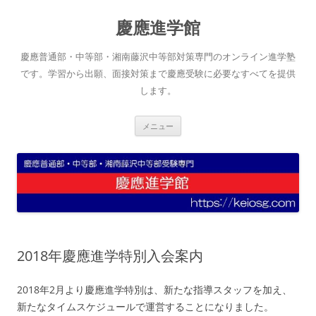
コ
ン
慶應進学館
テ
ン
ツ
へ
慶應普通部・中等部・湘南藤沢中等部対策専門のオンライン進学塾
ス
キ
です。学習から出願、面接対策まで慶應受験に必要なすべてを提供
ッ
します。
プ
メニュー
2018年慶應進学特別入会案内
2018年2月より慶應進学特別は、新たな指導スタッフを加え、
新たなタイムスケジュールで運営することになりました。