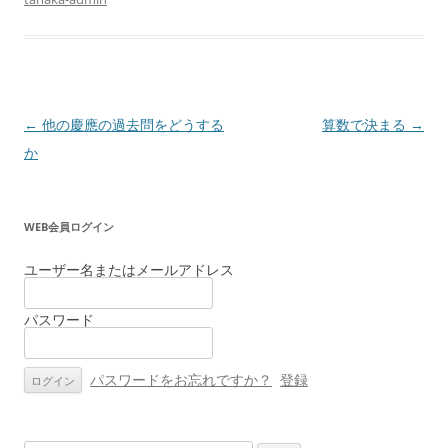
投
←
他の慶應の過去問をどうする
算数で決まる
→
稿
か
ナ
ビ
WEB会員ログイン
ゲ
ー
ユーザー名またはメールアドレス
シ
パスワード
ョ
ン
パスワードをお忘れですか？
登録