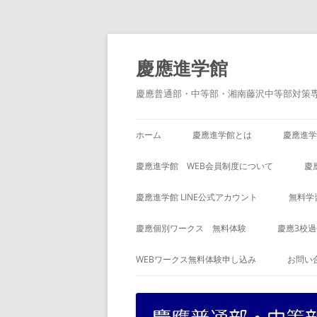
コ
ン
テ
慶應進学館
ン
ツ
へ
慶應普通部・中等部・湘南藤沢中等部対策
ス
キ
ッ
プ
ホーム
慶應進学館とは
慶應進学
慶應進学館 WEB会員制度について
慶
慶應進学館 LINE公式アカウント
無料学
慶應個別ワークス 無料体験
慶應3校
WEBワークス無料体験申し込み
お問い