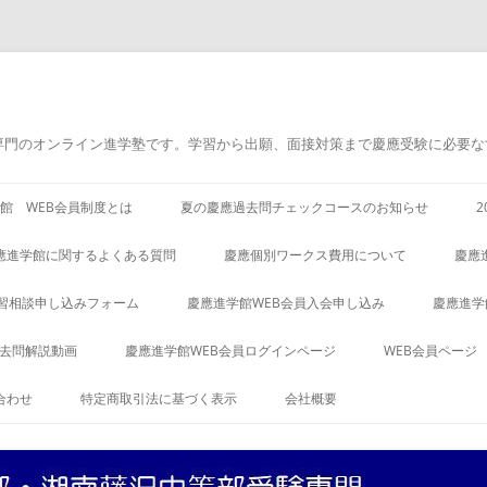
専門のオンライン進学塾です。学習から出願、面接対策まで慶應受験に必要な
館 WEB会員制度とは
夏の慶應過去問チェックコースのお知らせ
應進学館に関するよくある質問
慶應個別ワークス費用について
慶應
習相談申し込みフォーム
慶應進学館WEB会員入会申し込み
慶應進学
過去問解説動画
慶應進学館WEB会員ログインページ
WEB会員ページ
合わせ
特定商取引法に基づく表示
会社概要