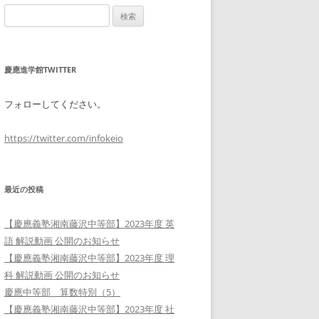
検
索:
慶應進学館TWITTER
フォローしてください。
https://twitter.com/infokeio
最近の投稿
【慶應義塾湘南藤沢中等部】2023年度 英
語 解説動画 公開のお知らせ
【慶應義塾湘南藤沢中等部】2023年度 理
科 解説動画 公開のお知らせ
慶應中等部 算数特別（5）
【慶應義塾湘南藤沢中等部】2023年度 社