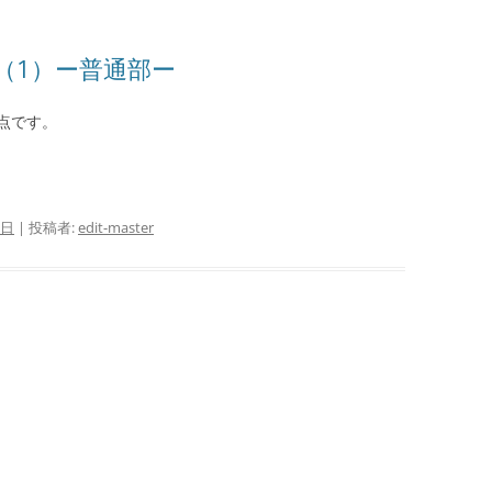
（1）ー普通部ー
満点です。
9日
|
投稿者:
edit-master