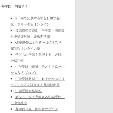
邦学館 関連サイト
2年間で完成する塾なし中学受
験 フリーダムオンライン
慶應義塾普通部・中等部・湘南藤
沢中等部対策 慶應進学館
偏差値60以上合格を目指す邦学
館算数オンライン塾
子どもの学習を管理する WEB
合格手帳
中学受験で普通に子どもと幸せに
なる方法(ブログ）
中学受験教材「これでわかるシリ
ーズ」などを販売する邦学館出版
中学受験合格情報
オンラインで完結する中学受験
田中貴社中
邦学館代表 田中貴のブログ