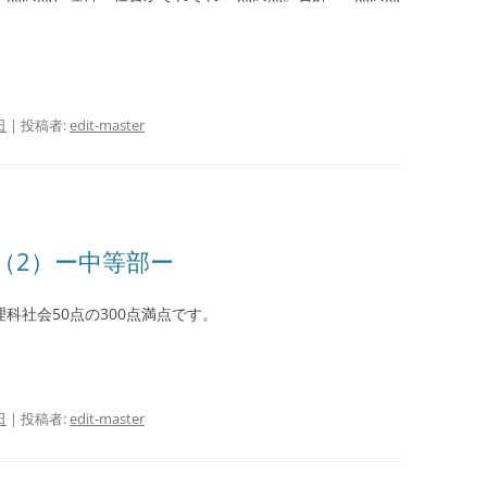
日
|
投稿者:
edit-master
（2）ー中等部ー
科社会50点の300点満点です。
日
|
投稿者:
edit-master