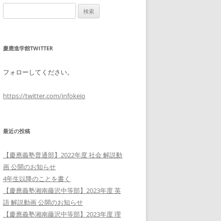
検
索:
慶應進学館TWITTER
フォローしてください。
https://twitter.com/infokeio
最近の投稿
【慶應義塾普通部】2022年度 社会 解説動
画 公開のお知らせ
4年生以降のことを書く
【慶應義塾湘南藤沢中等部】2023年度 英
語 解説動画 公開のお知らせ
【慶應義塾湘南藤沢中等部】2023年度 理