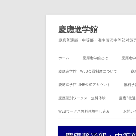
コ
ン
テ
慶應進学館
ン
ツ
へ
慶應普通部・中等部・湘南藤沢中等部対策
ス
キ
ッ
プ
ホーム
慶應進学館とは
慶應進学
慶應進学館 WEB会員制度について
慶
慶應進学館 LINE公式アカウント
無料学
慶應個別ワークス 無料体験
慶應3校
WEBワークス無料体験申し込み
お問い