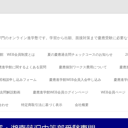
専門のオンライン進学塾です。学習から出願、面接対策まで慶應受験に必要な
館 WEB会員制度とは
夏の慶應過去問チェックコースのお知らせ
應進学館に関するよくある質問
慶應個別ワークス費用について
慶應
習相談申し込みフォーム
慶應進学館WEB会員入会申し込み
慶應進学
過去問解説動画
慶應進学館WEB会員ログインページ
WEB会員ページ
合わせ
特定商取引法に基づく表示
会社概要