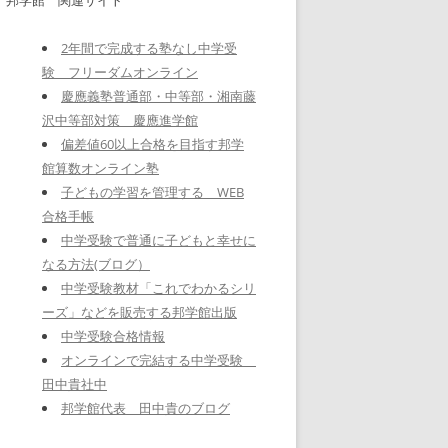
2年間で完成する塾なし中学受
験 フリーダムオンライン
慶應義塾普通部・中等部・湘南藤
沢中等部対策 慶應進学館
偏差値60以上合格を目指す邦学
館算数オンライン塾
子どもの学習を管理する WEB
合格手帳
中学受験で普通に子どもと幸せに
なる方法(ブログ）
中学受験教材「これでわかるシリ
ーズ」などを販売する邦学館出版
中学受験合格情報
オンラインで完結する中学受験
田中貴社中
邦学館代表 田中貴のブログ