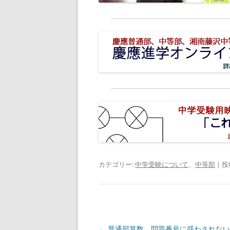
カテゴリー:
中学受験について
、
中等部
| 投
投
←
普通部算数、問題番号に惑わされない