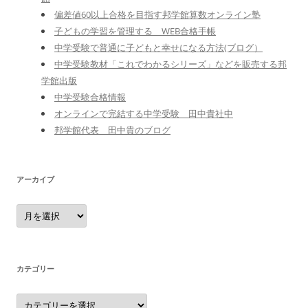
偏差値60以上合格を目指す邦学館算数オンライン塾
子どもの学習を管理する WEB合格手帳
中学受験で普通に子どもと幸せになる方法(ブログ）
中学受験教材「これでわかるシリーズ」などを販売する邦
学館出版
中学受験合格情報
オンラインで完結する中学受験 田中貴社中
邦学館代表 田中貴のブログ
アーカイブ
ア
ー
カ
イ
ブ
カテゴリー
カ
テ