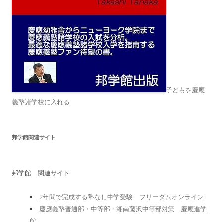
子どもを慶應
義塾諸学校に入れる
邦学館関連サイト
邦学館 関連サイト
2年間で完成する塾なし中学受験 フリーダムオンライン
慶應義塾普通部・中等部・湘南藤沢中等部対策 慶應進学
館