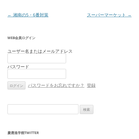
投
←
湘南の5・6番対策
スーパーマーケット
→
稿
ナ
WEB会員ログイン
ビ
ゲ
ユーザー名またはメールアドレス
ー
パスワード
シ
ョ
ン
パスワードをお忘れですか？
登録
検
索:
慶應進学館TWITTER