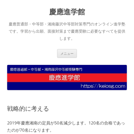
コ
ン
慶應進学館
テ
ン
ツ
へ
慶應普通部・中等部・湘南藤沢中等部対策専門のオンライン進学塾
ス
キ
です。学習から出願、面接対策まで慶應受験に必要なすべてを提供
ッ
します。
プ
メニュー
戦略的に考える
2019年慶應湘南の定員が50名減少します。120名の合格であっ
たのが70名になります。