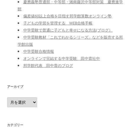
慶應義塾普通部・中等部・湘南藤沢中等部対策 慶應進学
館
偏差値60以上合格を目指す邦学館算数オンライン塾
子どもの学習を管理する WEB合格手帳
中学受験で普通に子どもと幸せになる方法(ブログ）
中学受験教材「これでわかるシリーズ」などを販売する邦
学館出版
中学受験合格情報
オンラインで完結する中学受験 田中貴社中
邦学館代表 田中貴のブログ
アーカイブ
ア
ー
カ
イ
ブ
カテゴリー