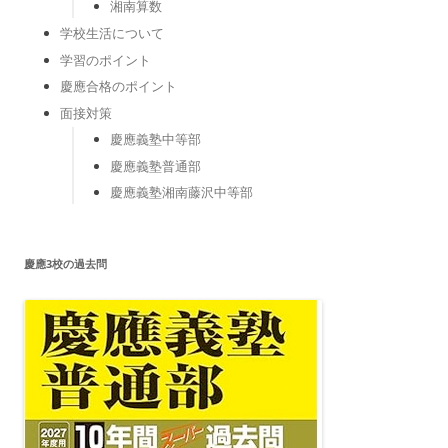
湘南算数
学校生活について
学習のポイント
慶應合格のポイント
面接対策
慶應義塾中等部
慶應義塾普通部
慶應義塾湘南藤沢中等部
慶應3校の過去問