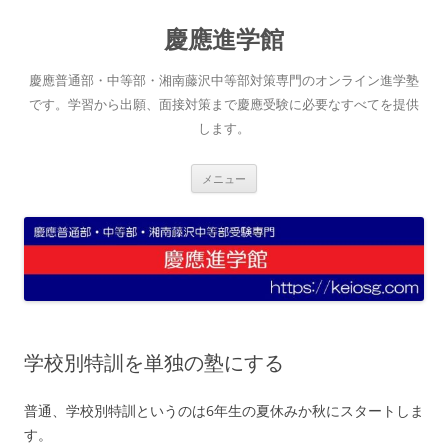
コ
ン
慶應進学館
テ
ン
ツ
へ
慶應普通部・中等部・湘南藤沢中等部対策専門のオンライン進学塾
ス
キ
です。学習から出願、面接対策まで慶應受験に必要なすべてを提供
ッ
します。
プ
メニュー
学校別特訓を単独の塾にする
普通、学校別特訓というのは6年生の夏休みか秋にスタートしま
す。