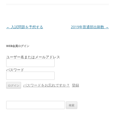
投
←
入試問題を予想する
2019年普通部出願数
→
稿
ナ
WEB会員ログイン
ビ
ゲ
ユーザー名またはメールアドレス
ー
パスワード
シ
ョ
ン
パスワードをお忘れですか？
登録
検
索: