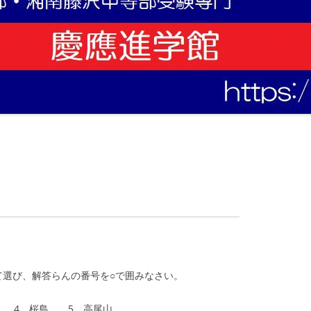
て選び、解答らんの番号を○で囲みなさい。
 4 桜島 5 高尾山