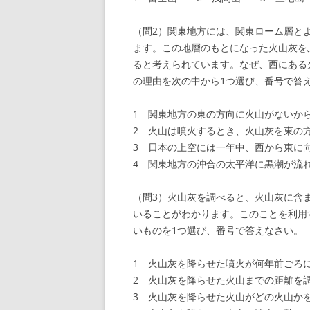
（問2）関東地方には、関東ローム層と
ます。この地層のもとになった火山灰を
ると考えられています。なぜ、西にある
の理由を次の中から1つ選び、番号で答
1 関東地方の東の方向に火山がないか
2 火山は噴火するとき、火山灰を東の
3 日本の上空には一年中、西から東に
4 関東地方の沖合の太平洋に黒潮が流
（問3）火山灰を調べると、火山灰に含
いることがわかります。このことを利用
いものを1つ選び、番号で答えなさい。
1 火山灰を降らせた噴火が何年前ごろ
2 火山灰を降らせた火山までの距離を
3 火山灰を降らせた火山がどの火山か