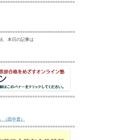
==============================
==============================
法、本日の記事は
==============================
==============================
」（田中貴）
==============================