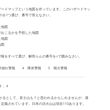
ザードマップという地図を作っています。このハザードマッ
のを1つ選び、番号で答えなさい。
た地図
がおこるかを予想した地図
た地図
地図
警報をすべて選び、解答らんの番号を○で囲みなさい。
砂崩れ警報 4 降灰警報 5 噴火警報
３，４
かるとして、富士山も？と思われるかもしれませんが、過
定義されています。日本の活火山は現在110あります。