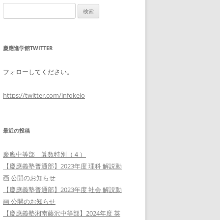
検
索:
慶應進学館TWITTER
フォローしてください。
https://twitter.com/infokeio
最近の投稿
慶應中等部 算数特別（４）
【慶應義塾普通部】2023年度 理科 解説動
画 公開のお知らせ
【慶應義塾普通部】2023年度 社会 解説動
画 公開のお知らせ
【慶應義塾湘南藤沢中等部】2024年度 英