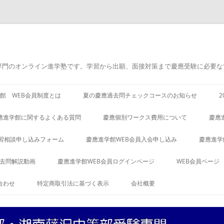
専門のオンライン進学塾です。学習から出願、面接対策まで慶應受験に必要な
館 WEB会員制度とは
夏の慶應過去問チェックコースのお知らせ
應進学館に関するよくある質問
慶應個別ワークス費用について
慶應
習相談申し込みフォーム
慶應進学館WEB会員入会申し込み
慶應進学
過去問解説動画
慶應進学館WEB会員ログインページ
WEB会員ページ
合わせ
特定商取引法に基づく表示
会社概要