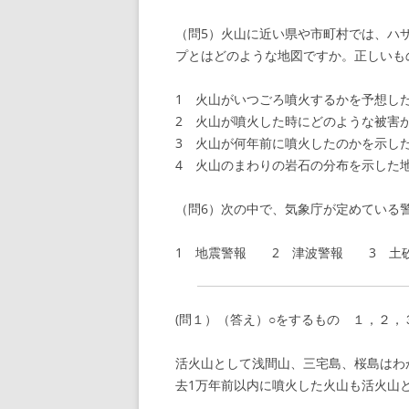
（問5）火山に近い県や市町村では、ハ
プとはどのような地図ですか。正しいも
1 火山がいつごろ噴火するかを予想し
2 火山が噴火した時にどのような被害
3 火山が何年前に噴火したのかを示し
4 火山のまわりの岩石の分布を示した
（問6）次の中で、気象庁が定めている
1 地震警報 2 津波警報 3 土
(問１）（答え）○をするもの １，２，
活火山として浅間山、三宅島、桜島はわ
去1万年前以内に噴火した火山も活火山と