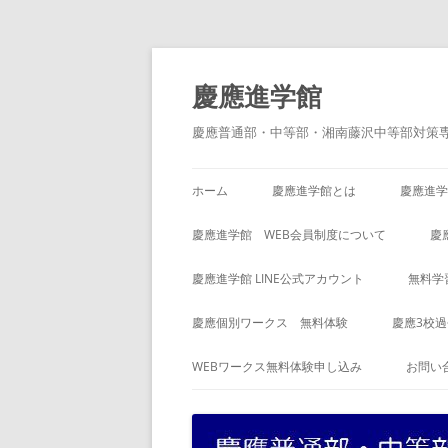
コ
ン
テ
慶應進学館
ン
ツ
へ
慶應普通部・中等部・湘南藤沢中等部対策
ス
キ
ッ
プ
ホーム
慶應進学館とは
慶應進学
慶應進学館 WEB会員制度について
慶
慶應進学館 LINE公式アカウント
無料学
慶應個別ワークス 無料体験
慶應3校
WEBワークス無料体験申し込み
お問い