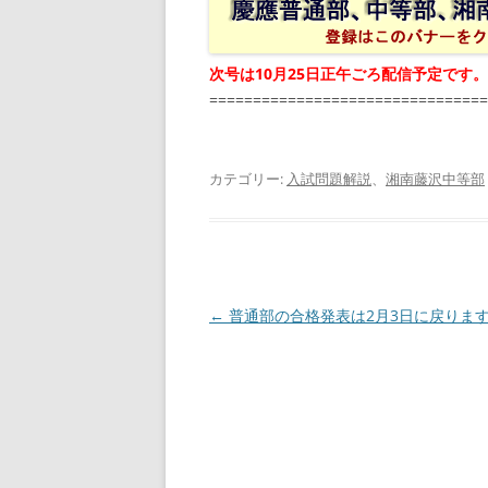
次号は10月25日正午ごろ配信予定です。
================================
カテゴリー:
入試問題解説
、
湘南藤沢中等部
投
←
普通部の合格発表は2月3日に戻りま
稿
ナ
ビ
ゲ
ー