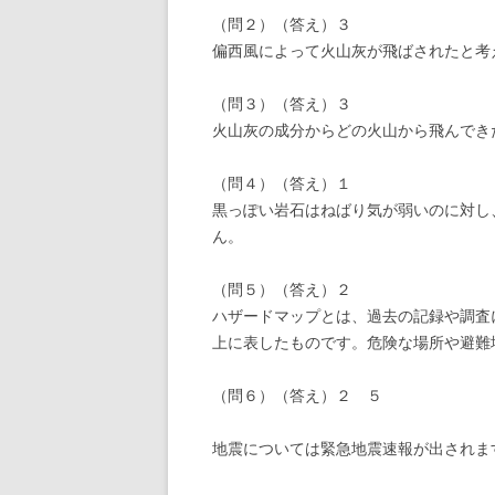
（問２）（答え）３
偏西風によって火山灰が飛ばされたと考
（問３）（答え）３
火山灰の成分からどの火山から飛んでき
（問４）（答え）１
黒っぽい岩石はねばり気が弱いのに対し
ん。
（問５）（答え）２
ハザードマップとは、過去の記録や調査
上に表したものです。危険な場所や避難
（問６）（答え）２ ５
地震については緊急地震速報が出されま