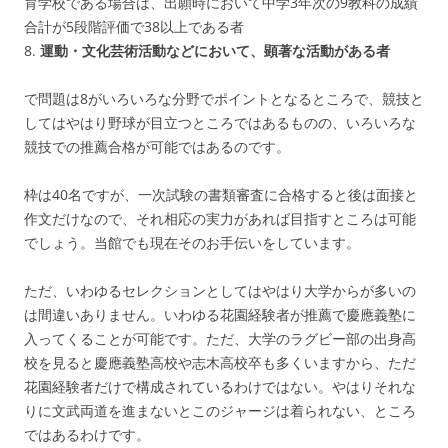
育学校である場合は、出願時において中学3年次の9教科の成績
合計が5段階評価で38以上である者
8.
運動・文化芸術活動などにおいて、顕著な活動がある者
で問題は8がいろいろな分野でポイントとなるところで、競技と
してはやはり野球が目立つところではあるものの、いろいろな
競技での推薦合格が可能ではあるのです。
枠は40名ですが、一次試験の書類審査に合格すると後は面接と
作文だけなので、それ相応の実力があれば目指すところは可能
でしょう。当館でも現在そのお手伝いをしています。
ただ、いわゆるセレクションとしてはやはり大学からが多いの
は間違いありません。いわゆる花園経験者が推薦で慶應義塾に
入ってくることが可能です。ただ、大学のラグビー部の出身高
校を見ると慶應義塾高校や志木高校卒も多くいますから、ただ
花園経験者だけで構成されているわけではない。やはりそれな
りに文武両道を進まないとこのジャージは着られない、ところ
ではあるわけです。