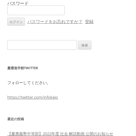
パスワード
シ
ョ
ン
パスワードをお忘れですか？
登録
検
索:
慶應進学館TWITTER
フォローしてください。
https://twitter.com/infokeio
最近の投稿
【慶應義塾中等部】2022年度 社会 解説動画 公開のお知らせ