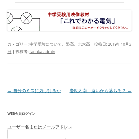
カテゴリー:
中学受験について
、
塾高
、
志木高
| 投稿日:
2019年10月3
日
|
投稿者:
tanaka-admin
投
←
自分のミスに気づけるか
慶應湘南、遠いから落ちる？
→
稿
ナ
WEB会員ログイン
ビ
ゲ
ユーザー名またはメールアドレス
ー