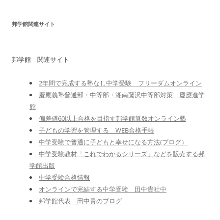
邦学館関連サイト
邦学館 関連サイト
2年間で完成する塾なし中学受験 フリーダムオンライン
慶應義塾普通部・中等部・湘南藤沢中等部対策 慶應進学
館
偏差値60以上合格を目指す邦学館算数オンライン塾
子どもの学習を管理する WEB合格手帳
中学受験で普通に子どもと幸せになる方法(ブログ）
中学受験教材「これでわかるシリーズ」などを販売する邦
学館出版
中学受験合格情報
オンラインで完結する中学受験 田中貴社中
邦学館代表 田中貴のブログ