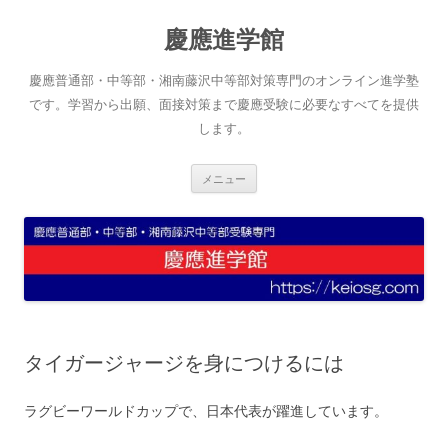
コ
ン
慶應進学館
テ
ン
ツ
へ
慶應普通部・中等部・湘南藤沢中等部対策専門のオンライン進学塾
ス
キ
です。学習から出願、面接対策まで慶應受験に必要なすべてを提供
ッ
します。
プ
メニュー
タイガージャージを身につけるには
ラグビーワールドカップで、日本代表が躍進しています。