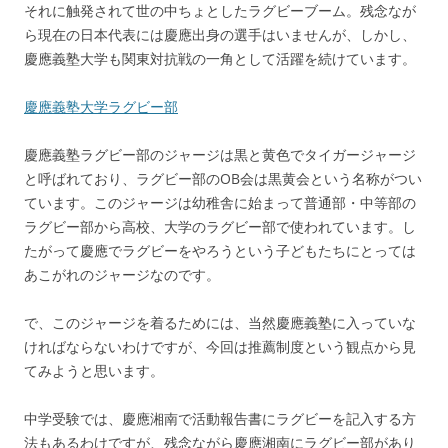
それに触発されて世の中ちょとしたラグビーブーム。残念なが
ら現在の日本代表には慶應出身の選手はいませんが、しかし、
慶應義塾大学も関東対抗戦の一角として活躍を続けています。
慶應義塾大学ラグビー部
慶應義塾ラグビー部のジャージは黒と黄色でタイガージャージ
と呼ばれており、ラグビー部のOB会は黒黄会という名称がつい
ています。このジャージは幼稚舎に始まって普通部・中等部の
ラグビー部から高校、大学のラグビー部で使われています。し
たがって慶應でラグビーをやろうという子どもたちにとっては
あこがれのジャージなのです。
で、このジャージを着るためには、当然慶應義塾に入っていな
ければならないわけですが、今回は推薦制度という観点から見
てみようと思います。
中学受験では、慶應湘南で活動報告書にラグビーを記入する方
法もあるわけですが、残念ながら慶應湘南にラグビー部があり