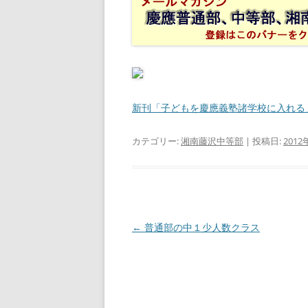
新刊「子どもを慶應義塾諸学校に入れる
カテゴリー:
湘南藤沢中等部
| 投稿日:
2012
投
←
普通部の中１少人数クラス
稿
ナ
ビ
ゲ