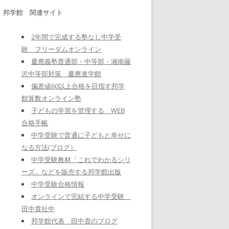
邦学館 関連サイト
2年間で完成する塾なし中学受
験 フリーダムオンライン
慶應義塾普通部・中等部・湘南藤
沢中等部対策 慶應進学館
偏差値60以上合格を目指す邦学
館算数オンライン塾
子どもの学習を管理する WEB
合格手帳
中学受験で普通に子どもと幸せに
なる方法(ブログ）
中学受験教材「これでわかるシリ
ーズ」などを販売する邦学館出版
中学受験合格情報
オンラインで完結する中学受験
田中貴社中
邦学館代表 田中貴のブログ