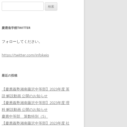
検
索:
慶應進学館TWITTER
フォローしてください。
https://twitter.com/infokeio
最近の投稿
【慶應義塾湘南藤沢中等部】2023年度 英
語 解説動画 公開のお知らせ
【慶應義塾湘南藤沢中等部】2023年度 理
科 解説動画 公開のお知らせ
慶應中等部 算数特別（5）
【慶應義塾湘南藤沢中等部】2023年度 社