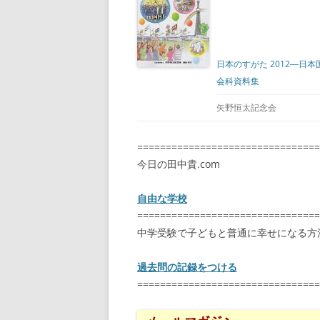
日本のすがた 2012―日
会科資料集
矢野恒太記念会
================================
今日の田中貴.com
自由な学校
================================
中学受験で子どもと普通に幸せになる方
過去問の記録をつける
================================