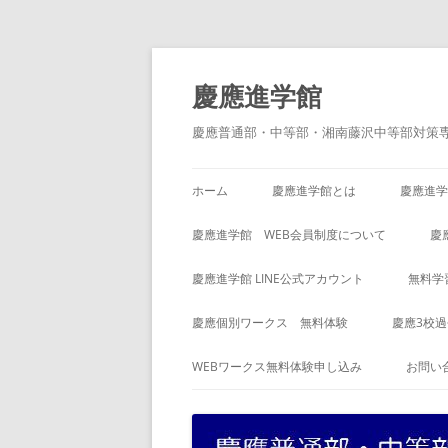
コ
ン
テ
慶應進学館
ン
ツ
へ
慶應普通部・中等部・湘南藤沢中等部対策
ス
キ
ッ
プ
ホーム
慶應進学館とは
慶應進学
慶應進学館 WEB会員制度について
慶
慶應進学館 LINE公式アカウント
無料学
慶應個別ワークス 無料体験
慶應3校
WEBワークス無料体験申し込み
お問い