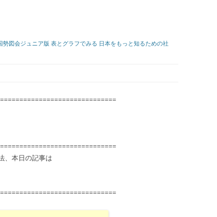
本国勢図会ジュニア版 表とグラフでみる 日本をもっと知るための社
==============================
==============================
法、本日の記事は
==============================