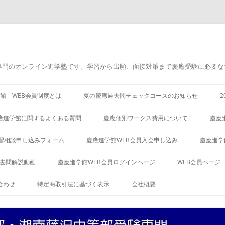
専門のオンライン進学塾です。学習から出願、面接対策まで慶應受験に必要な
館 WEB会員制度とは
夏の慶應過去問チェックコースのお知らせ
應進学館に関するよくある質問
慶應個別ワークス費用について
慶應
習相談申し込みフォーム
慶應進学館WEB会員入会申し込み
慶應進学
過去問解説動画
慶應進学館WEB会員ログインページ
WEB会員ページ
合わせ
特定商取引法に基づく表示
会社概要