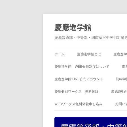
コ
ン
テ
慶應進学館
ン
ツ
へ
慶應普通部・中等部・湘南藤沢中等部対策
ス
キ
ッ
プ
ホーム
慶應進学館とは
慶應進学
慶應進学館 WEB会員制度について
慶
慶應進学館 LINE公式アカウント
無料学
慶應個別ワークス 無料体験
慶應3校
WEBワークス無料体験申し込み
お問い