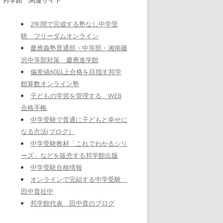
2年間で完成する塾なし中学受
験 フリーダムオンライン
慶應義塾普通部・中等部・湘南藤
沢中等部対策 慶應進学館
偏差値60以上合格を目指す邦学
館算数オンライン塾
子どもの学習を管理する WEB
合格手帳
中学受験で普通に子どもと幸せに
なる方法(ブログ）
中学受験教材「これでわかるシリ
ーズ」などを販売する邦学館出版
中学受験合格情報
オンラインで完結する中学受験
田中貴社中
邦学館代表 田中貴のブログ