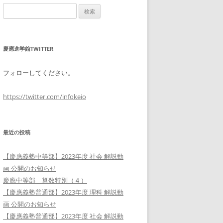
検
索:
慶應進学館TWITTER
フォローしてください。
https://twitter.com/infokeio
最近の投稿
【慶應義塾中等部】2023年度 社会 解説動
画 公開のお知らせ
慶應中等部 算数特別（４）
【慶應義塾普通部】2023年度 理科 解説動
画 公開のお知らせ
【慶應義塾普通部】2023年度 社会 解説動