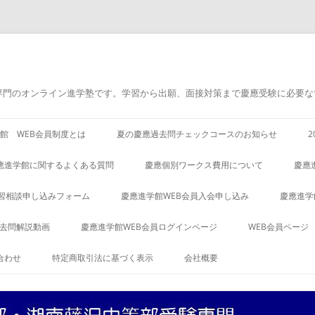
専門のオンライン進学塾です。学習から出願、面接対策まで慶應受験に必要な
館 WEB会員制度とは
夏の慶應過去問チェックコースのお知らせ
應進学館に関するよくある質問
慶應個別ワークス費用について
慶應
習相談申し込みフォーム
慶應進学館WEB会員入会申し込み
慶應進学
過去問解説動画
慶應進学館WEB会員ログインページ
WEB会員ページ
合わせ
特定商取引法に基づく表示
会社概要