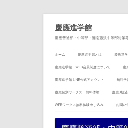
コ
ン
テ
慶應進学館
ン
ツ
へ
慶應普通部・中等部・湘南藤沢中等部対策
ス
キ
ッ
プ
ホーム
慶應進学館とは
慶應進学
慶應進学館 WEB会員制度について
慶
慶應進学館 LINE公式アカウント
無料学
慶應個別ワークス 無料体験
慶應3校
WEBワークス無料体験申し込み
お問い