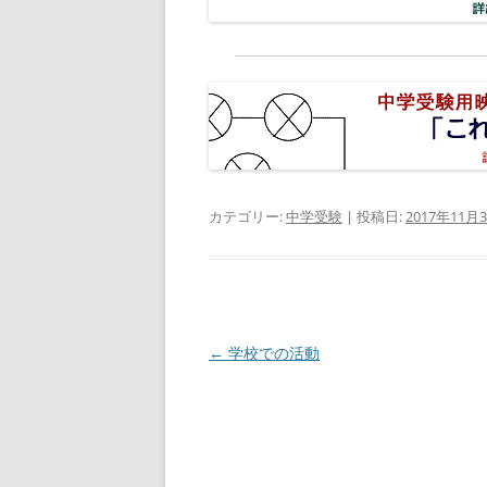
カテゴリー:
中学受験
| 投稿日:
2017年11月
投
←
学校での活動
稿
ナ
ビ
ゲ