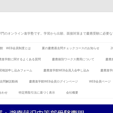
専門のオンライン進学塾です。学習から出願、面接対策まで慶應受験に必要な
館 WEB会員制度とは
夏の慶應過去問チェックコースのお知らせ
應進学館に関するよくある質問
慶應個別ワークス費用について
慶應
習相談申し込みフォーム
慶應進学館WEB会員入会申し込み
慶應進学
過去問解説動画
慶應進学館WEB会員ログインページ
WEB会員ページ
合わせ
特定商取引法に基づく表示
会社概要