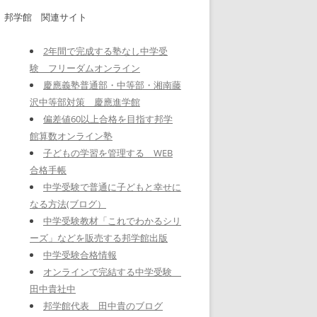
邦学館 関連サイト
2年間で完成する塾なし中学受
験 フリーダムオンライン
慶應義塾普通部・中等部・湘南藤
沢中等部対策 慶應進学館
偏差値60以上合格を目指す邦学
館算数オンライン塾
子どもの学習を管理する WEB
合格手帳
中学受験で普通に子どもと幸せに
なる方法(ブログ）
中学受験教材「これでわかるシリ
ーズ」などを販売する邦学館出版
中学受験合格情報
オンラインで完結する中学受験
田中貴社中
邦学館代表 田中貴のブログ