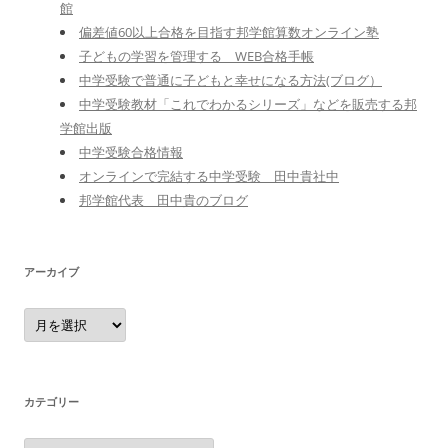
館
偏差値60以上合格を目指す邦学館算数オンライン塾
子どもの学習を管理する WEB合格手帳
中学受験で普通に子どもと幸せになる方法(ブログ）
中学受験教材「これでわかるシリーズ」などを販売する邦
学館出版
中学受験合格情報
オンラインで完結する中学受験 田中貴社中
邦学館代表 田中貴のブログ
アーカイブ
ア
ー
カ
イ
ブ
カテゴリー
カ