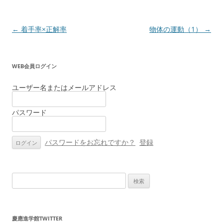
投
←
着手率×正解率
物体の運動（1）
→
稿
ナ
WEB会員ログイン
ビ
ゲ
ユーザー名またはメールアドレス
ー
パスワード
シ
ョ
ン
パスワードをお忘れですか？
登録
検
索:
慶應進学館TWITTER